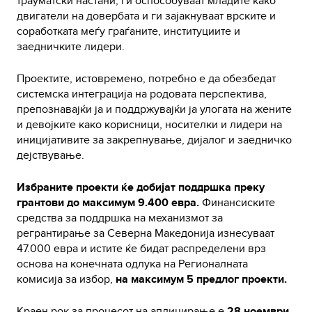
трауматски настани, ги оспособуваат младите како
двигатели на довербата и ги зајакнуваат врските и
соработката меѓу граѓаните, институциите и
заедничките лидери.
Проектите, истовремено, потребно е да обезбедат
системска интеграција на родовата перспектива,
препознавајќи ја и поддржувајќи ја улогата на жените
и девојките како корисници, носителки и лидери на
иницијативите за закрепнување, дијалог и заедничко
дејствување.
Избраните проекти ќе добијат поддршка преку
грантови до максимум 9.400 евра.
Финансиските
средства за поддршка на механизмот за
регрантирање за Северна Македонија изнесуваат
47.000 евра и истите ќе бидат распределени врз
основа на конечната одлука на Регионалната
комисија за избор,
на максимум 5 предлог проекти.
Краен рок за процесот на аплицирање е
28 ноември