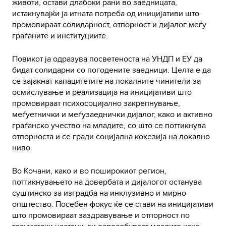
животи, остави длабоки рани во заедницата,
истакнувајќи ја итната потреба од иницијативи што
промовираат солидарност, отпорност и дијалог меѓу
граѓаните и институциите.
Повикот ја одразува посветеноста на УНДП и ЕУ да
бидат солидарни со погодените заедници. Целта е да
се зајакнат капацитетите на локалните чинители за
осмислување и реализација на иницијативи што
промовираат психосоцијално закрепнување,
меѓуетнички и меѓузаеднички дијалог, како и активно
граѓанско учество на младите, со што се поттикнува
отпорноста и се гради социјална кохезија на локално
ниво.
Во Кочани, како и во поширокиот регион,
поттикнувањето на довербата и дијалогот останува
суштинско за изградба на инклузивно и мирно
општество. Посебен фокус ќе се стави на иницијативи
што промовираат заздравување и отпорност по