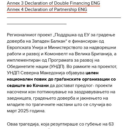
Annex 3 Declaration of Double Financing
ENG
Annex 4 Declaration of Partnership ENG
____________________________________________
_______________________
Регионалниот проект „Поддршка од ЕУ за градење
доверба на Западен Балкан“ е финансиран од
Европската Унија и Министерството за надворешни
работи и развој и Комонвелт на Велика Британија, а
имплементиран од Програмата за развој на
Обединетите нации (УНДП). Во рамките на проектот,
УНДП Северна Македонија објавува
целен
национален повик до граѓанските организации со
седиште во Кочани
да достават предлог- проекти
насочени кон поттикнување на заздравувањето на
заедницата, градењето доверба и јакнењето на
младите по трагичните настани што се случија во
март 2025 година.
Оваа трагедија, која резултираше со губење на 63