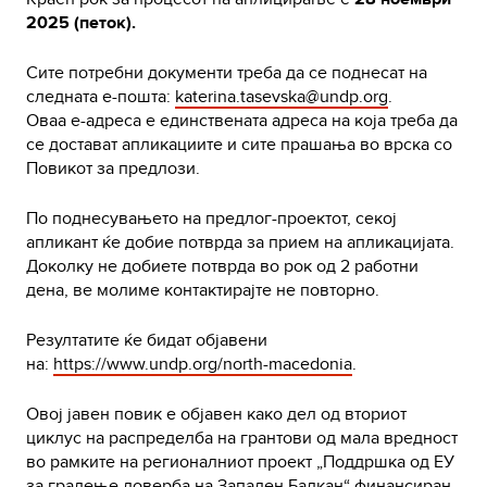
2025 (петок).
Сите потребни документи треба да се поднесат на
следната е-пошта:
katerina.tasevska@undp.org
.
Оваа е-адреса е единствената адреса на која треба да
се достават апликациите и сите прашања во врска со
Повикот за предлози.
По поднесувањето на предлог-проектот, секој
апликант ќе добие потврда за прием на апликацијата.
Доколку не добиете потврда во рок од 2 работни
дена, ве молиме контактирајте не повторно.
Резултатите ќе бидат објавени
на:
https://www.undp.org/north-macedonia
.
Овој јавен повик е објавен како дел од вториот
циклус на распределба на грантови од мала вредност
во рамките на регионалниот проект „Поддршка од ЕУ
за градење доверба на Западен Балкан“ финансиран