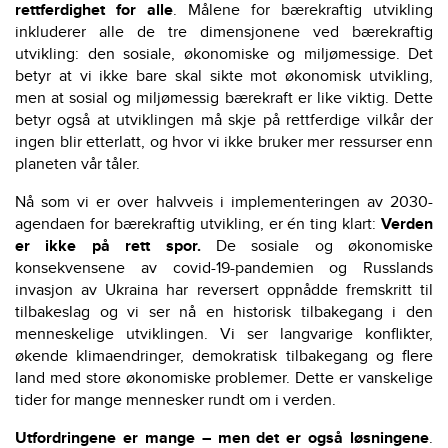
rettferdighet for alle
. Målene for bærekraftig utvikling
inkluderer alle de tre dimensjonene ved bærekraftig
utvikling: den sosiale, økonomiske og miljømessige. Det
betyr at vi ikke bare skal sikte mot økonomisk utvikling,
men at sosial og miljømessig bærekraft er like viktig. Dette
betyr også at utviklingen må skje på rettferdige vilkår der
ingen blir etterlatt, og hvor vi ikke bruker mer ressurser enn
planeten vår tåler.
Nå som vi er over halvveis i implementeringen av 2030-
agendaen for bærekraftig utvikling, er én ting klart:
Verden
er ikke på rett spor.
De sosiale og økonomiske
konsekvensene av covid-19-pandemien og Russlands
invasjon av Ukraina har reversert oppnådde fremskritt til
tilbakeslag og vi ser nå en historisk tilbakegang i den
menneskelige utviklingen. Vi ser langvarige konflikter,
økende klimaendringer, demokratisk tilbakegang og flere
land med store økonomiske problemer. Dette er vanskelige
tider for mange mennesker rundt om i verden.
Utfordringene er mange – men det er også løsningene
.