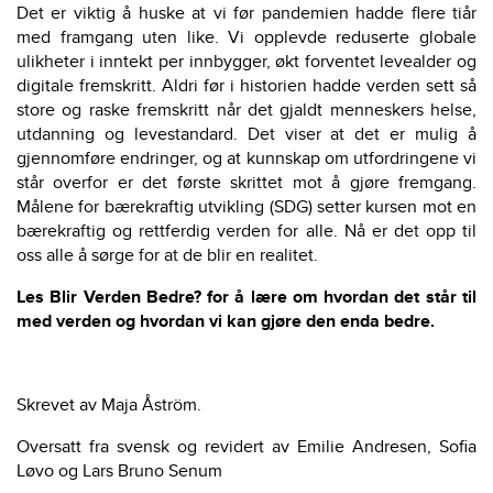
Det er viktig å huske at vi før pandemien hadde flere tiår
med framgang uten like. Vi opplevde reduserte globale
ulikheter i inntekt per innbygger, økt forventet levealder og
digitale fremskritt. Aldri før i historien hadde verden sett så
store og raske fremskritt når det gjaldt menneskers helse,
utdanning og levestandard. Det viser at det er mulig å
gjennomføre endringer, og at kunnskap om utfordringene vi
står overfor er det første skrittet mot å gjøre fremgang.
Målene for bærekraftig utvikling (SDG) setter kursen mot en
bærekraftig og rettferdig verden for alle. Nå er det opp til
oss alle å sørge for at de blir en realitet.
Les Blir Verden Bedre? for å lære om hvordan det står til
med verden og hvordan vi kan gjøre den enda bedre.
Skrevet av Maja Åström.
Oversatt fra svensk og revidert av Emilie Andresen, Sofia
Løvo og Lars Bruno Senum