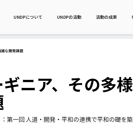
UNDPについて
UNDPの活動
活動の成果
複雑な開発課題
ーギニア、その多
題
：第一回 人道・開発・平和の連携で平和の礎を築く