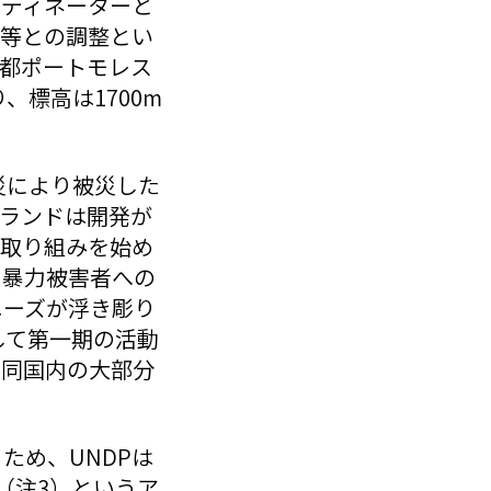
ーディネーターと
国等との調整とい
都ポートモレス
、標高は1700m
災により被災した
ランドは開発が
で取り組みを始め
く暴力被害者への
ニーズが浮き彫り
して第一期の活動
も同国内の大部分
ため、UNDPは
（注3）というア