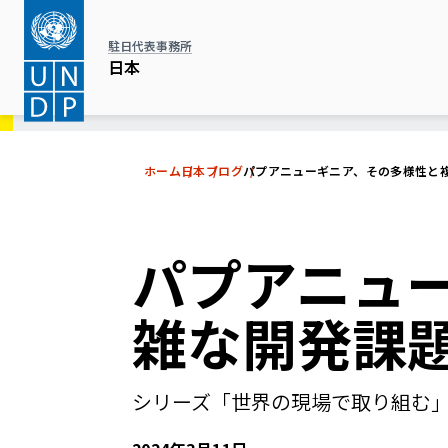
メ
イ
駐日代表事務所
ン
日本
コ
ン
テ
ホーム
日本
ブログ
パプアニューギニア、その多様性と
ン
ツ
に
パプアニュ
移
動
雑な開発課
シリーズ「世界の現場で取り組む」