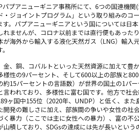
Pパプアニューギニア事務所にて、6つの国連機関(
ド・ジョイントプログラム」という取り組みのコ
ます。パプアニューギニアという国については日本
しれませんが、コロナ以前までは直行便もあった
本が海外から輸入する液化天然ガス（LNG）輸入
す。
、金、銅、コバルトといった天然資源に加えて豊
様性の9パーセント、そして600以上の部族と80
の約15パーセントの言語数）が世界の国土の1パ
と言われており、多様性に富む国です。他方で社会
89ヶ国中155位（2020年、UNDP）と低く、ま
た開発の難しさに加え、部族間の争いや女性の社
づく暴力（ここでは主に女性への暴力）、富の不
が山積しており、SDGsの達成には先が長いという