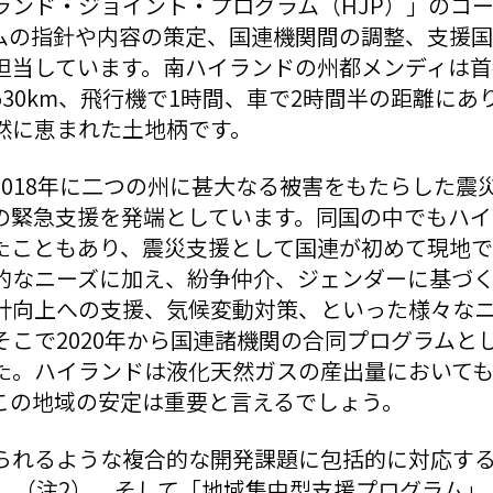
ランド・ジョイント・プログラム（HJP）」のコ
ムの指針や内容の策定、国連機関間の調整、支援
担当しています。南ハイランドの州都メンディは首
30km、飛行機で1時間、車で2時間半の距離にあり
然に恵まれた土地柄です。
2018年に二つの州に甚大なる被害をもたらした震
の緊急支援を発端としています。同国の中でもハイ
たこともあり、震災支援として国連が初めて現地
的なニーズに加え、紛争仲介、ジェンダーに基づ
計向上への支援、気候変動対策、といった様々な
そこで2020年から国連諸機関の合同プログラムと
た。ハイランドは液化天然ガスの産出量において
この地域の安定は重要と言えるでしょう。
られるような複合的な開発課題に包括的に対応する
ス」（注2）、そして「地域集中型支援プログラム」