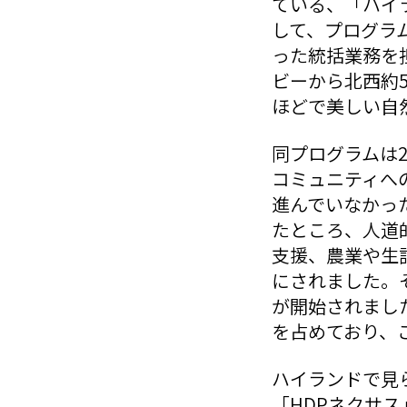
ている、「ハイ
して、プログラ
った統括業務を
ビーから北西約5
ほどで美しい自
同プログラムは
コミュニティへ
進んでいなかっ
たところ、人道
支援、農業や生
にされました。
が開始されまし
を占めており、
ハイランドで見
「HDPネクサ