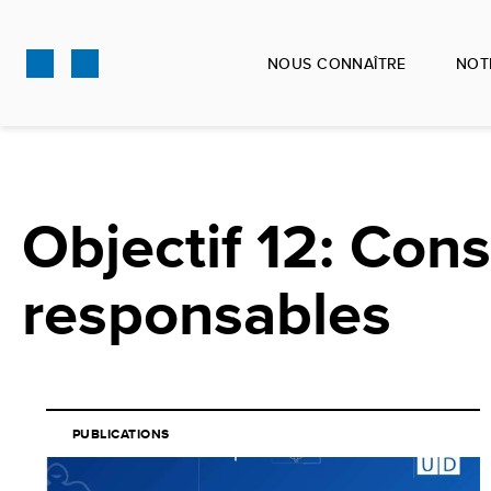
Aller
au
NOUS CONNAÎTRE
NOT
contenu
principal
Objectif 12: Con
responsables
PUBLICATIONS