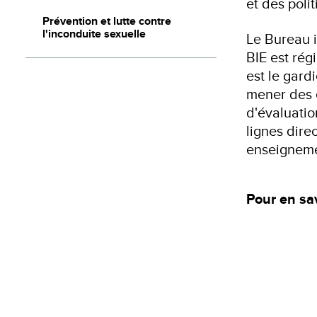
et des polit
Prévention et lutte contre
l'inconduite sexuelle
Le Bureau 
BIE est rég
est le gard
mener des 
d'évaluatio
lignes direc
enseigneme
Pour en sav