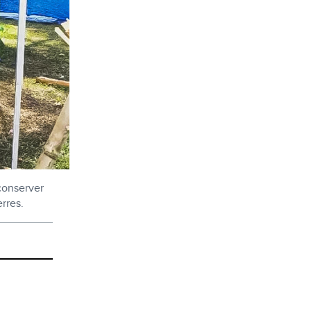
 conserver
erres.