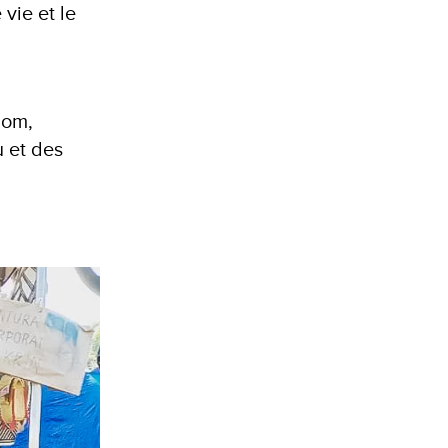
vie et le
nom,
u et des