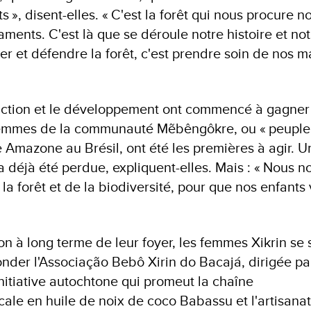
 », disent-elles. « C'est la forêt qui nous procure n
ments. C'est là que se déroule notre histoire et not
ger et défendre la forêt, c'est prendre soin de nos m
ruction et le développement ont commencé à gagner 
s femmes de la communauté Mẽbêngôkre, ou « peupl
ve Amazone au Brésil, ont été les premières à agir. 
e a déjà été perdue, expliquent-elles. Mais : « Nous 
la forêt et de la biodiversité, pour que nos enfants
on à long terme de leur foyer, les femmes Xikrin se 
nder l'Associação Bebô Xirin do Bacajá, dirigée pa
initiative autochtone qui promeut la chaîne
cale en huile de noix de coco Babassu et l'artisan