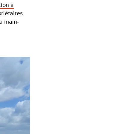
tion à
riétaires
la main-