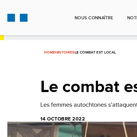
Aller
au
NOUS CONNAÎTRE
NOT
contenu
principal
HOME
HISTOIRES
LE COMBAT EST LOCAL
Le combat es
Les femmes autochtones s'attaquent 
14 OCTOBRE 2022