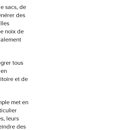
de sacs, de
énérer des
lles
e noix de
ocalement
égrer tous
 en
toire et de
emple met en
iculier
s, leurs
teindre des