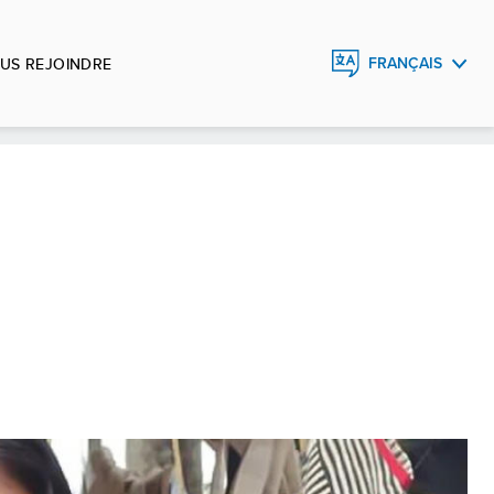
US REJOINDRE
FRANÇAIS
ENGLISH
ESPAÑOL