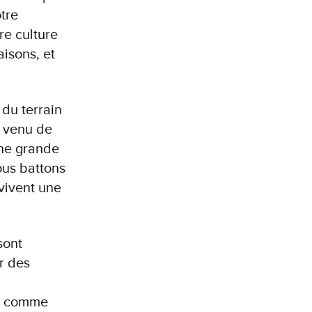
otre
re culture
aisons, et
du terrain
e venu de
Une grande
nous battons
 vivent une
sont
r des
at comme