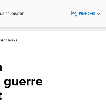
US REJOINDRE
FRANÇAIS
ENGLISH
ESPAÑOL
DÉPLACEMENT
à
a guerre
t