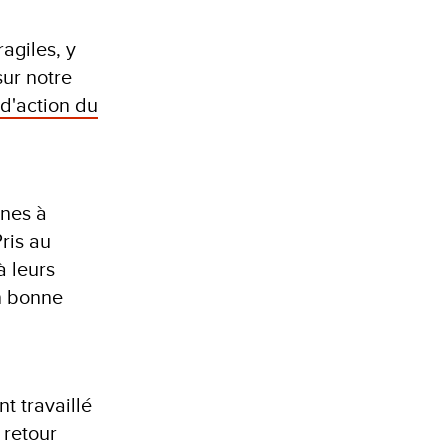
agiles, y
sur notre
d'action du
nnes à
Pris au
à leurs
en bonne
t travaillé
 retour