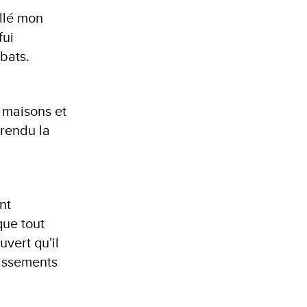
allé mon
fui
bats.
s maisons et
 rendu la
nt
que tout
uvert qu'il
lissements