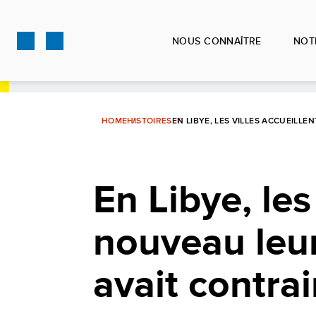
Aller
au
NOUS CONNAÎTRE
NOT
contenu
principal
HOME
HISTOIRES
EN LIBYE, LES VILLES ACCUEIL
En Libye, les
nouveau leur
avait contra