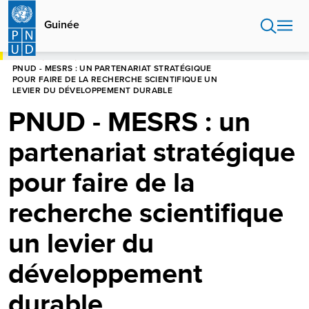
Aller
au
Guinée
contenu
principal
HOME
GUINÉE
PNUD - MESRS : UN PARTENARIAT STRATÉGIQUE
POUR FAIRE DE LA RECHERCHE SCIENTIFIQUE UN
LEVIER DU DÉVELOPPEMENT DURABLE
PNUD - MESRS : un
partenariat stratégique
pour faire de la
recherche scientifique
un levier du
développement
durable