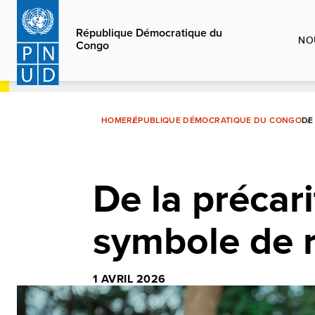
Aller
au
République Démocratique du
NO
Congo
contenu
principal
HOME
RÉPUBLIQUE DÉMOCRATIQUE DU CONGO
DE
De la précari
symbole de r
1 AVRIL 2026