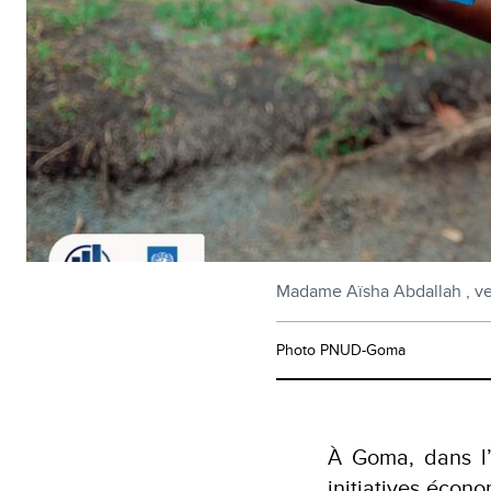
Madame Aïsha Abdallah , veuv
Photo PNUD-Goma
À Goma, dans l’
initiatives écon