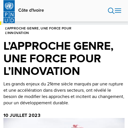
Aller
au
Côte d'Ivoire
contenu
principal
HOME
CÔTE D'IVOIRE
BLOGS
L’APPROCHE GENRE, UNE FORCE POUR
L’INNOVATION
L’APPROCHE GENRE,
UNE FORCE POUR
L’INNOVATION
Les grands enjeux du 21ème siècle marqués par une rupture
et une accélération dans divers secteurs, ont révélé le
besoin de modifier les approches et incitent au changement,
pour un développement durable.
10 JUILLET 2023