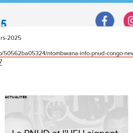
ars-2025
.mp/50562ba05324/ntombwana-info-pnud-congo-news
7
ACTUALITÉS