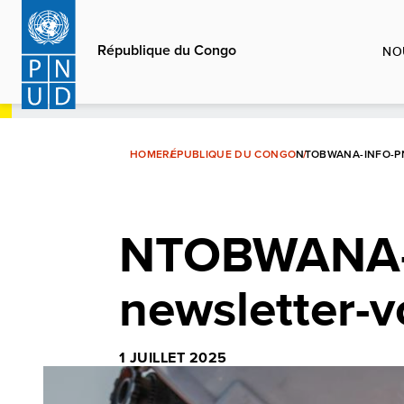
Aller
au
République du Congo
NO
contenu
principal
HOME
RÉPUBLIQUE DU CONGO
NTOBWANA-INFO-P
NTOBWANA-i
newsletter-v
1 JUILLET 2025