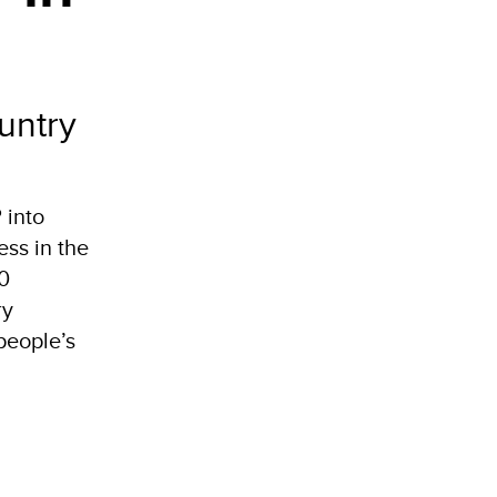
untry
 into
ss in the
70
ry
people’s