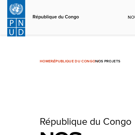
Aller
au
République du Congo
NO
contenu
principal
HOME
RÉPUBLIQUE DU CONGO
NOS PROJETS
République du Congo