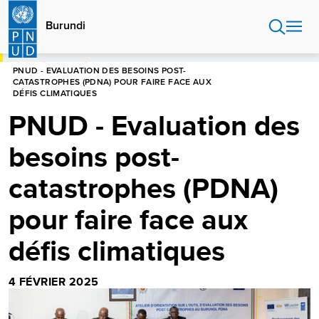
Aller
au
Burundi
contenu
principal
HOME
BURUNDI
PNUD - EVALUATION DES BESOINS POST-
CATASTROPHES (PDNA) POUR FAIRE FACE AUX
DÉFIS CLIMATIQUES
PNUD - Evaluation des
besoins post-
catastrophes (PDNA)
pour faire face aux
défis climatiques
4 FÉVRIER 2025