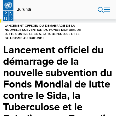
Aller
au
Burundi
contenu
principal
HOME
BURUNDI
LANCEMENT OFFICIEL DU DÉMARRAGE DE LA
NOUVELLE SUBVENTION DU FONDS MONDIAL DE
LUTTE CONTRE LE SIDA, LA TUBERCULOSE ET LE
PALUDISME AU BURUNDI
Lancement officiel du
démarrage de la
nouvelle subvention du
Fonds Mondial de lutte
contre le Sida, la
Tuberculose et le