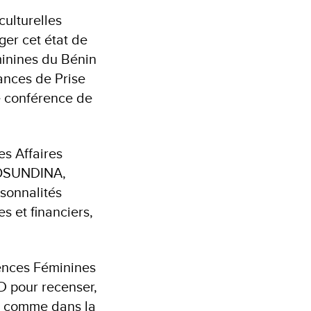
ulturelles
ger cet état de
minines du Bénin
ances de Prise
e conférence de
s Affaires
s OSUNDINA,
sonnalités
s et financiers,
ences Féminines
D pour recenser,
in comme dans la