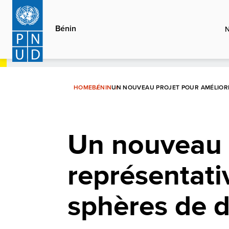
Aller
au
Bénin
contenu
principal
HOME
BÉNIN
UN NOUVEAU PROJET POUR AMÉLIORER
Un nouveau p
représentati
sphères de d