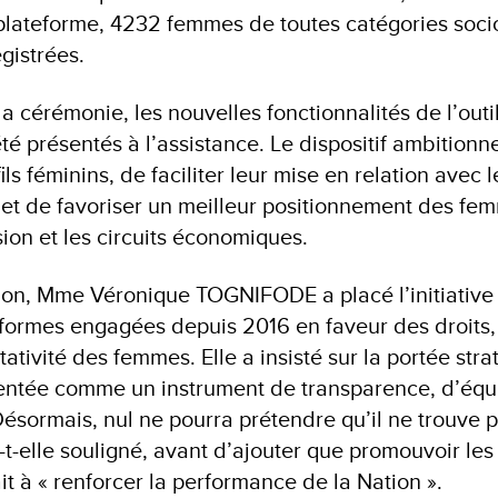
 plateforme, 4232 femmes de toutes catégories soci
gistrées.
la cérémonie, les nouvelles fonctionnalités de l’outi
 été présentés à l’assistance. Le dispositif ambitionn
ofils féminins, de faciliter leur mise en relation ave
t de favoriser un meilleur positionnement des fe
ion et les circuits économiques.
ion, Mme Véronique TOGNIFODE a placé l’initiative
éformes engagées depuis 2016 en faveur des droits, 
tativité des femmes. Elle a insisté sur la portée str
entée comme un instrument de transparence, d’équi
ésormais, nul ne pourra prétendre qu’il ne trouve
-t-elle souligné, avant d’ajouter que promouvoir l
t à « renforcer la performance de la Nation ».