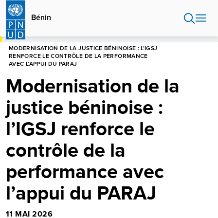
Aller
au
Bénin
contenu
principal
HOME
BÉNIN
MODERNISATION DE LA JUSTICE BÉNINOISE : L’IGSJ
RENFORCE LE CONTRÔLE DE LA PERFORMANCE
AVEC L’APPUI DU PARAJ
Modernisation de la
justice béninoise :
l’IGSJ renforce le
contrôle de la
performance avec
l’appui du PARAJ
11 MAI 2026