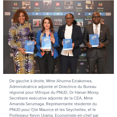
De gauche à droite, Mme Ahunna Eziakonwa,
Administratrice adjointe et Directrice du Bureau
régional pour l'Afrique du PNUD, Dr Hanan Morsy,
Secrétaire exécutive adjointe de la CEA, Mme
Amanda Serumaga, Représentante résidente du
PNUD pour l'[ile Maurice et les Seychelles, et le
Professeur Kevin Urama, Economiste-en-chef par