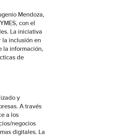
Eugenio Mendoza,
PYMES, con el
s. La iniciativa
 la inclusión en
e la información,
cticas de
izado y
presas. A través
e a los
cios/negocios
mas digitales. La