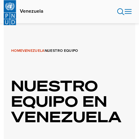
Pasar
al
Venezuela
contenido
principal
HOME
VENEZUELA
NUESTRO EQUIPO
NUESTRO
EQUIPO EN
VENEZUELA