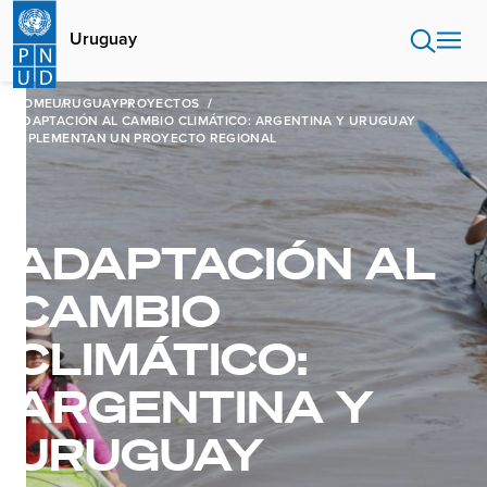
Pasar
al
Uruguay
contenido
principal
HOME
URUGUAY
PROYECTOS
ADAPTACIÓN AL CAMBIO CLIMÁTICO: ARGENTINA Y URUGUAY
IMPLEMENTAN UN PROYECTO REGIONAL
ADAPTACIÓN AL
CAMBIO
CLIMÁTICO:
ARGENTINA Y
URUGUAY