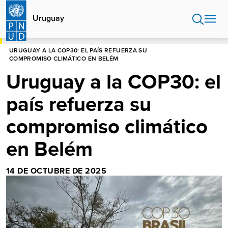
Pasar
al
Uruguay
contenido
principal
HOME
URUGUAY
NOTICIAS
URUGUAY A LA COP30: EL PAÍS REFUERZA SU
COMPROMISO CLIMÁTICO EN BELÉM
Uruguay a la COP30: el
país refuerza su
compromiso climático
en Belém
14 DE OCTUBRE DE 2025