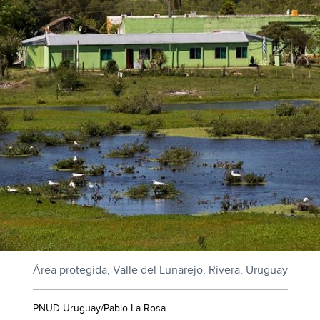
Área protegida, Valle del Lunarejo, Rivera, Uruguay
PNUD Uruguay/Pablo La Rosa