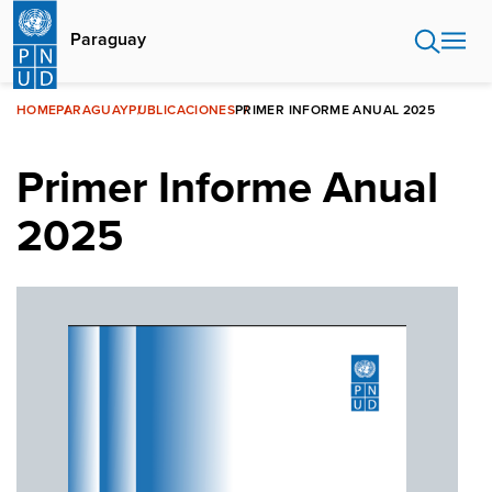
Pasar
al
Paraguay
contenido
principal
HOME
PARAGUAY
PUBLICACIONES
PRIMER INFORME ANUAL 2025
Primer Informe Anual
2025