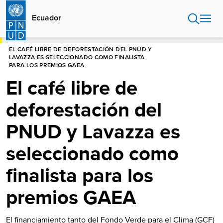
Pasar
al
Ecuador
contenido
principal
HOME
ECUADOR
EL CAFÉ LIBRE DE DEFORESTACIÓN DEL PNUD Y
LAVAZZA ES SELECCIONADO COMO FINALISTA
PARA LOS PREMIOS GAEA
El café libre de
deforestación del
PNUD y Lavazza es
seleccionado como
finalista para los
premios GAEA
El financiamiento tanto del Fondo Verde para el Clima (GCF)