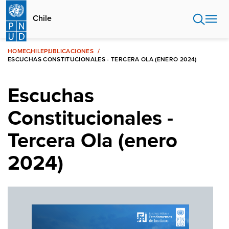
Pasar
al
Chile
contenido
principal
HOME
CHILE
PUBLICACIONES
ESCUCHAS CONSTITUCIONALES - TERCERA OLA (ENERO 2024)
Escuchas
Constitucionales -
Tercera Ola (enero
2024)