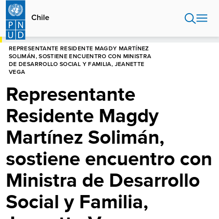
Pasar
al
Chile
contenido
principal
HOME
CHILE
NOTICIAS
REPRESENTANTE RESIDENTE MAGDY MARTÍNEZ
SOLIMÁN, SOSTIENE ENCUENTRO CON MINISTRA
DE DESARROLLO SOCIAL Y FAMILIA, JEANETTE
VEGA
Representante
Residente Magdy
Martínez Solimán,
sostiene encuentro con
Ministra de Desarrollo
Social y Familia,