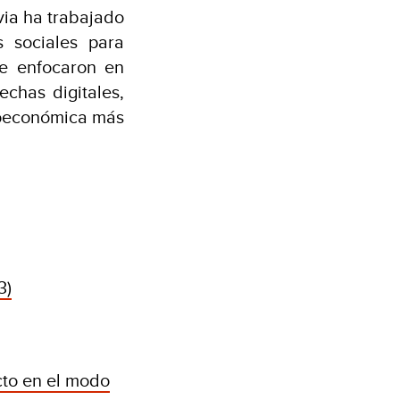
ivia ha trabajado
s sociales para
se enfocaron en
echas digitales,
cioeconómica más
3)
cto en el modo