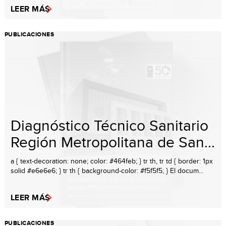
LEER MÁS
PUBLICACIONES
Diagnóstico Técnico Sanitario
Región Metropolitana de San...
a { text-decoration: none; color: #464feb; } tr th, tr td { border: 1px
solid #e6e6e6; } tr th { background-color: #f5f5f5; } El docum...
LEER MÁS
PUBLICACIONES