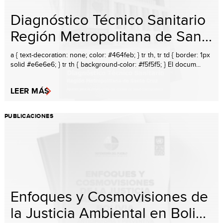
Diagnóstico Técnico Sanitario
Región Metropolitana de San...
a { text-decoration: none; color: #464feb; } tr th, tr td { border: 1px
solid #e6e6e6; } tr th { background-color: #f5f5f5; } El docum...
LEER MÁS
PUBLICACIONES
Enfoques y Cosmovisiones de
la Justicia Ambiental en Boli...