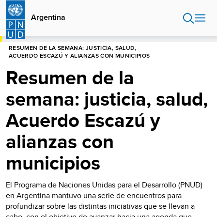
Pasar
al
Argentina
contenido
principal
HOME
ARGENTINA
NOTICIAS
RESUMEN DE LA SEMANA: JUSTICIA, SALUD,
ACUERDO ESCAZÚ Y ALIANZAS CON MUNICIPIOS
Resumen de la
semana: justicia, salud,
Acuerdo Escazú y
alianzas con
municipios
El Programa de Naciones Unidas para el Desarrollo (PNUD)
en Argentina mantuvo una serie de encuentros para
profundizar sobre las distintas iniciativas que se llevan a
cabo, con el objetivo de avanzar hacia una agenda que