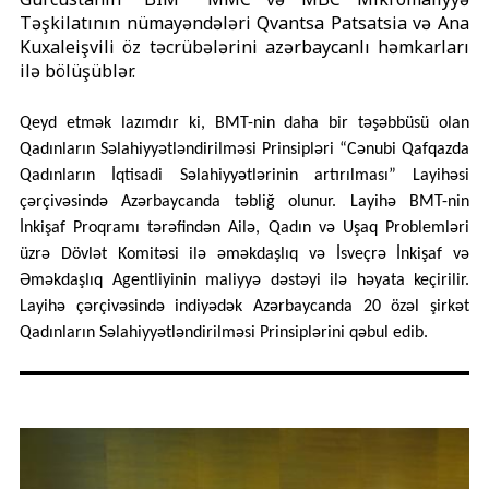
Təşkilatının nümayəndələri Qvantsa Patsatsia və Ana
Kuxaleişvili öz təcrübələrini azərbaycanlı həmkarları
ilə bölüşüblər.
Qeyd etmək lazımdır ki, BMT-nin daha bir təşəbbüsü olan
Qadınların Səlahiyyətləndirilməsi Prinsipləri “Cənubi Qafqazda
Qadınların İqtisadi Səlahiyyətlərinin artırılması” Layihəsi
çərçivəsində Azərbaycanda təbliğ olunur. Layihə BMT-nin
İnkişaf Proqramı tərəfindən Ailə, Qadın və Uşaq Problemləri
üzrə Dövlət Komitəsi ilə əməkdaşlıq və İsveçrə İnkişaf və
Əməkdaşlıq Agentliyinin maliyyə dəstəyi ilə həyata keçirilir.
Layihə çərçivəsində indiyədək Azərbaycanda 20 özəl şirkət
Qadınların Səlahiyyətləndirilməsi Prinsiplərini qəbul edib.