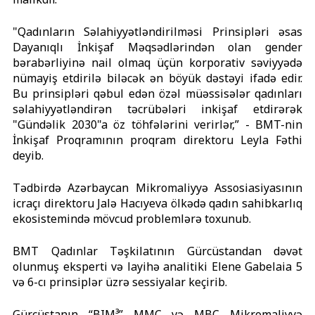
"Qadınların Səlahiyyətləndirilməsi Prinsipləri əsas
Dayanıqlı İnkişaf Məqsədlərindən olan gender
bərabərliyinə nail olmaq üçün korporativ səviyyədə
nümayiş etdirilə biləcək ən böyük dəstəyi ifadə edir.
Bu prinsipləri qəbul edən özəl müəssisələr qadınları
səlahiyyətləndirən təcrübələri inkişaf etdirərək
"Gündəlik 2030"a öz töhfələrini verirlər,” - BMT-nin
İnkişaf Proqramının proqram direktoru Leyla Fəthi
deyib.
Tədbirdə Azərbaycan Mikromaliyyə Assosiasiyasının
icraçı direktoru Jalə Hacıyeva
ölkədə
qadın sahibkarlıq
ekosistemində mövcud problemlərə toxunub.
BMT Qadınlar Təşkilatının Gürcüstandan dəvət
olunmuş eksperti və layihə analitiki Elene Gabelaia 5
və 6-cı prinsiplər üzrə sessiyalar keçirib.
Gürcüstanın “BIM³” MMC və MBC Mikromaliyyə