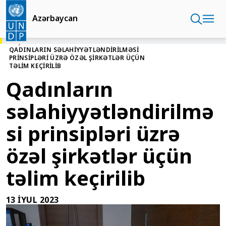
Əsas
kontentə
Azərbaycan
keçin
BAŞ SƏHIFƏ
AZƏRBAYCAN
QADINLARIN SƏLAHIYYƏTLƏNDIRILMƏSI
PRINSIPLƏRI ÜZRƏ ÖZƏL ŞIRKƏTLƏR ÜÇÜN
TƏLIM KEÇIRILIB
Qadınların
səlahiyyətləndirilmə
si prinsipləri üzrə
özəl şirkətlər üçün
təlim keçirilib
13 IYUL 2023