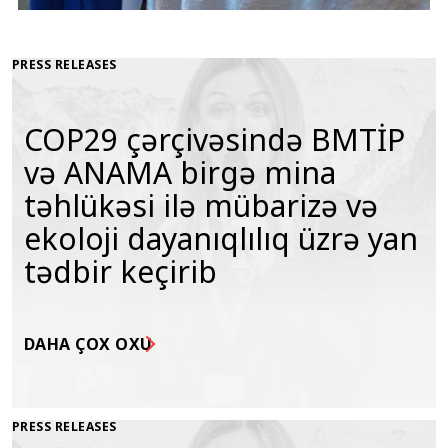
PRESS RELEASES
COP29 çərçivəsində BMTİP
və ANAMA birgə mina
təhlükəsi ilə mübarizə və
ekoloji dayanıqlılıq üzrə yan
tədbir keçirib
DAHA ÇOX OXU
PRESS RELEASES