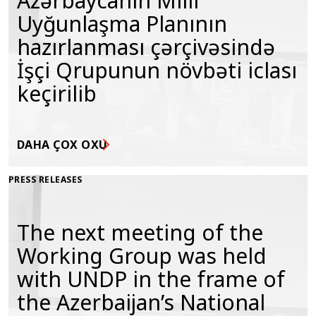
Azərbaycanın Milli
Uyğunlaşma Planının
hazırlanması çərçivəsində
İşçi Qrupunun növbəti iclası
keçirilib
DAHA ÇOX OXU
PRESS RELEASES
The next meeting of the
Working Group was held
with UNDP in the frame of
the Azerbaijan’s National