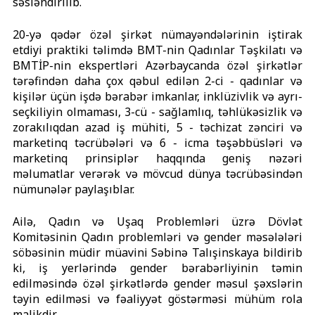
səsləndirilib.
20-yə qədər özəl şirkət nümayəndələrinin iştirak
etdiyi praktiki təlimdə BMT-nin Qadınlar Təşkilatı və
BMTİP-nin ekspertləri Azərbaycanda özəl şirkətlər
tərəfindən daha çox qəbul edilən 2-ci - qadınlar və
kişilər üçün işdə bərabər imkanlar, inklüzivlik və ayrı-
seçkiliyin olmaması, 3-cü - sağlamlıq, təhlükəsizlik və
zorakılıqdan azad iş mühiti, 5 - təchizat zənciri və
marketinq təcrübələri və 6 - icma təşəbbüsləri və
marketinq prinsiplər haqqında geniş nəzəri
məlumatlar verərək və mövcud dünya təcrübəsindən
nümunələr paylaşıblar.
Ailə, Qadın və Uşaq Problemləri üzrə Dövlət
Komitəsinin Qadın problemləri və gender məsələləri
söbəsinin müdir müavini Səbinə Talışinskaya bildirib
ki, iş yerlərində gender bərabərliyinin təmin
edilməsində özəl şirkətlərdə gender məsul şəxslərin
təyin edilməsi və fəaliyyət göstərməsi mühüm rola
malikdir.