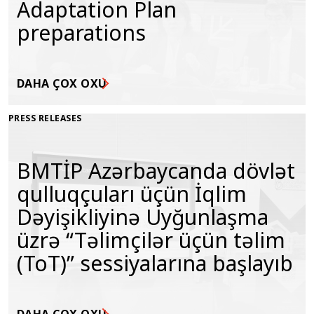
Adaptation Plan
preparations
DAHA ÇOX OXU
PRESS RELEASES
BMTİP Azərbaycanda dövlət
qulluqçuları üçün İqlim
Dəyişikliyinə Uyğunlaşma
üzrə “Təlimçilər üçün təlim
(ToT)” sessiyalarına başlayıb
DAHA ÇOX OXU