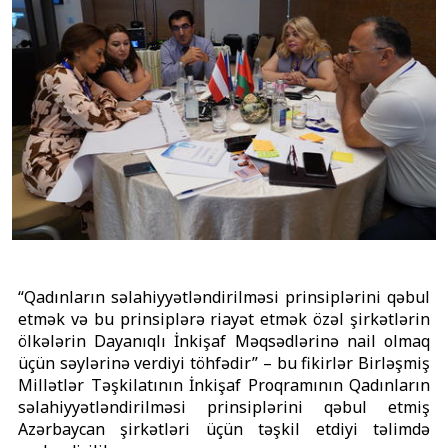
“Qadınların səlahiyyətləndirilməsi prinsiplərini qəbul
etmək və bu prinsiplərə riayət etmək özəl şirkətlərin
ölkələrin Dayanıqlı İnkişaf Məqsədlərinə nail olmaq
üçün səylərinə verdiyi töhfədir” – bu fikirlər Birləşmiş
Millətlər Təşkilatının İnkişaf Proqramının Qadınların
səlahiyyətləndirilməsi prinsiplərini qəbul etmiş
Azərbaycan şirkətləri üçün təşkil etdiyi təlimdə