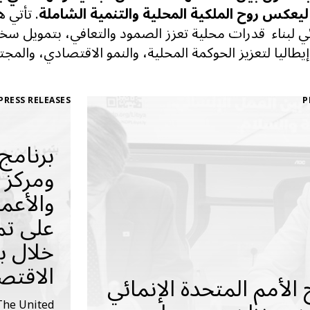
يعكس روح الملكية المحلية والتنمية الشاملة
. تأتي 
ي لبناء
قدرات محلية تعزز الصمود والتعافي، بتمويل سخي
يطاليا لتعزيز الحوكمة المحلية، والنمو الاقتصادي، والمج
PRESS RELEASES
P
برنامج 
ومركز 
والأعما
على تم
خلال بن
الاقتص
 الأمم المتحدة الإنمائي
The United