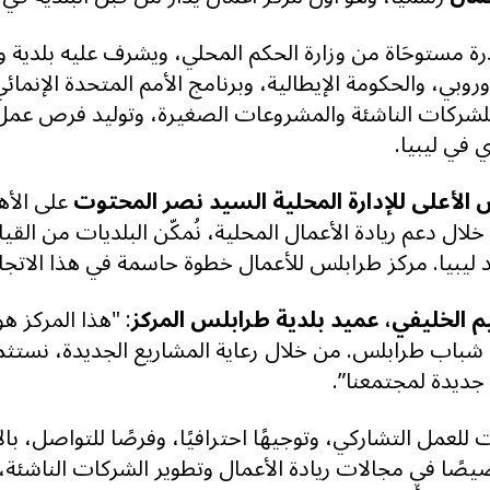
ادرة مستوحَاة من وزارة الحكم المحلي، ويشرف عليه بلدي
وروبي، والحكومة الإيطالية، وبرنامج الأمم المتحدة الإنمائ
و للشركات الناشئة والمشروعات الصغيرة، وتوليد فرص عم
 في ليبيا
.
الأعلى للإدارة المحلية السيد نصر المحتوت
على الأه
لال دعم ريادة الأعمال المحلية، نُمكّن البلديات من ال
د ليبيا. مركز طرابلس للأعمال خطوة حاسمة في هذا الاتجا
م الخليفي، عميد بلدية طرابلس المركز
:
"هذا المركز هو
باب طرابلس. من خلال رعاية المشاريع الجديدة، نستث
ا جديدة لمجتمعنا
.”
 للعمل التشاركي، وتوجيهًا احترافيًا، وفرصًا للتواصل، با
ا في مجالات ريادة الأعمال وتطوير الشركات الناشئة، 