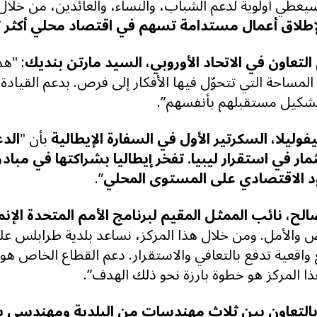
سيعطي أولوية لدعم الشباب، والنساء، والعائدين، من خلال
إطلاق أعمال مستدامة تسهم في اقتصاد محلي أكثر تن
تعاون في الاتحاد الأوروبي، السيد مارتن بنديك
:
"هذا
 المساحة التي تتحوّل فيها الأفكار إلى فرص. بدعم القيادة
تشكيل مستقبلهم بأنفسهم
.”
يفوليلا، السكرتير الأول في السفارة الإيطالية
بأن "
الد
مار في استقرار ليبيا. تفخر إيطاليا بشراكتها في مباد
د الاقتصادي على المستوى المحلي
.”
ح، نائب الممثل المقيم لبرنامج الأمم المتحدة الإنم
 والأمل. ومن خلال هذا المركز، نساعد بلدية طرابلس على
 واقعية تدفع بالتعافي والاستقرار. دعم القطاع الخاص ه
ا المركز هو خطوة بارزة نحو ذلك الهدف
.”
بالتعاون بين ثلاث مهندسات من البلدية ومهندسي بر