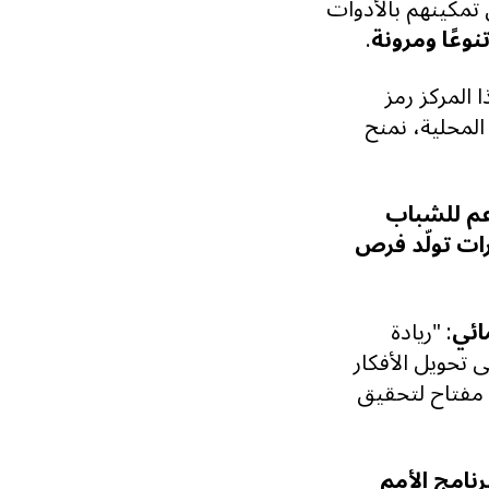
 تمكينهم بالأدوات
وعًا ومرونة
.
 المركز رمز
 المحلية، نمنح
عم للشباب
رات تولّد فرص
ائي
:
"ريادة
 تحويل الأفكار
و مفتاح لتحقيق
نامج الأمم