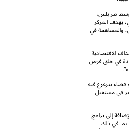
ة وسط طرابلس،
ي
،
يهدف المركز
ل، والمساهمة في
داف الاقتصادية
قيادة في خلق فرص
ه
.”
 فضاء تترعرع فيه
مر في مستقبل
لإضافة إلى برامج
بما في ذلك