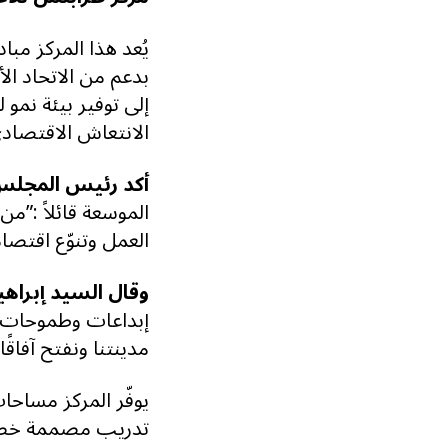
يُعد هذا المركز مب
بدعم من الاتحاد الأ
إلى توفير بيئة نم
الانتعاش الاقتصادي
أكد رئيس المجلس 
الموسعة قائلاً
”:
من خ
العمل وتنوّع اقتصا
وقال السيد إبراهي
إبداعات وطموحات ش
مدينتنا ونفتح آفاقً
يوفّر المركز مساحات
تدريب مصممة خصيصً