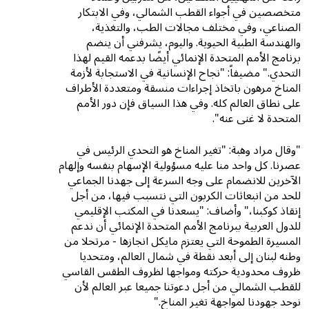
متخصصين في أجواء القطب الشمالي، وفي الابتكار
الصناعي، وفي مختلف مجالات الطب، والتغذية،
والهندسة الطبية الحيوية. واليوم، يشرفني أن ينضم
برنامج الأمم المتحدة الإنمائي أيضًا بدعمه القيم لهذا
التحدي." مضيفاً: "نجاح الإنسانية في الاستجابة لأزمة
المناخ مرهون باتخاذ إجراءات منسقة ومتعددة الأطراف
على نطاق العالم كله. وفي هذا السياق فإن دور الأمم
المتحدة لا غنى عنه".
"وقال مراد وهبة: "تغير المناخ هو التحدي الرئيس في
عصرنا. كل واحد منا عليه مسؤولية الإسهام بنفسه وإلهام
الآخرين للانضمام على وجه السرعة إلى جهدنا الجماعي
للحد من انبعاثات الكربون التي نتسبب فيها، من أجل
إنقاذ كوكبنا،" وأضاف: "يسعدنا في المكتب الإقليمي
للدول العربية ببرنامج الأمم المتحدة الإنمائي أن ندعم
المسيرة الطموحة التي يعتزم مايكل انجازها - مرتحلا من
وطنه لبنان إلى أبعد نقطة في شمال العالم، ومتحديا
ظروف محدودية حركته ومواجها لظروف الطقس القاسي
للقطب الشمالي من أجل دعوتنا جميعا عبر العالم لأن
نوحد جهودنا لمواجهة تغير المناخ."