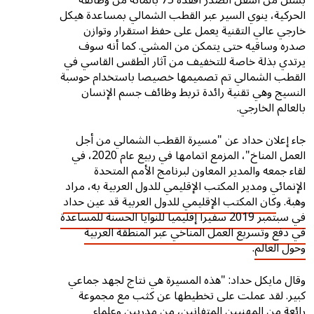
بشلل من أسفل الصدر أفقده 75 بالمائة من وظائفه
الحركية، ينوي السير عبر القطب الشمالي بمساعدة هيكل
خارجي عالي التقنية يعمل على حفظ استقرار وتوازن
صدره وساقيه حتى يتمكن من المشي. كما أنه سوف
يرتدي بذلة خاصة للتخفيف من آثار الطقس القاسي في
القطب الشمالي تم تصميمها خصيصا باستخدام حوسبة
النسيج وهي تقنية رائدة تربط وظائف جسم الإنسان
بالعالم الخارجي.
جاء إعلان حداد عن "مسيرة القطب الشمالي من أجل
العمل المناخ"، المزمع اتمامها في ربيع عام 2020، في
لقاء جمعه والمدير المعاون لبرنامج الأمم المتحدة
الإنمائي ومدير المكتب الإقليمي للدول العربية به، مراد
وهبة. و
كان المكتب الإقليمي للدول العربية قد عين حداد
في سبتمبر 2019 سفيرا إقليميا للنوايا الحسنة للمساعدة
في دفع وتسريع العمل المناخي عبر المنطقة العربية
وحول العالم
.
وقال مايكل حداد: "هذه المسيرة هي نتاج لجهد جماعي
كبير. لقد عملت على تخطيطها عن كثب مع مجموعة
رائعة من المهنيين المتفانين، من مدربين وعلماء