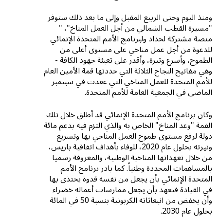
ومنذ اليوم وحتى الربيع المقبل وإلى ما بعد ذلك ستوفر
"مسيرة القطب الشمالي من أجل العمل المناخ"، "
منصة مشتركة لحداد ولبرنامج الأمم المتحدة الإنمائي
للدعوة من أجل عمل مناخي على مستوى أعلى من
الطموح، وأسرع وتيرة، وأقدر على تعبئة جهود الكافة -
وهي مفاتيح النجاح الثلاثة التي حددتها قمة الأمين العام
للأمم المتحدة للعمل المناخي التي عقدت في سبتمبر
الماضي في الجمعية العامة للأمم المتحدة.
وكان برنامج الأمم المتحدة الإنمائي قد أطلق خلال تلك
القمة "وعد المناخ" الخاص به والذي التزم فيه بدعم مائة
دولة لرفع مستوى طموح العمل المناخي بها وتسريع
وتيرته بحلول عام 2020، للوفاء بأهداف اتفاقية باريس،
من خلال تعهداتها المناخية الوطنية، والمعروفة رسميا
بالمساهمات المحددة وطنياً. كما بادر برنامج الأمم
المتحدة الإنمائي بأن يجعل من نفسه قدوة يحتذى بها
في القيادة فتعهد بأن يجعل ممارسات أعماله خضراء
وأن يخفض من انبعاثاته الكربونية بنسبة 50 في المائة
بحلول عام 2030.