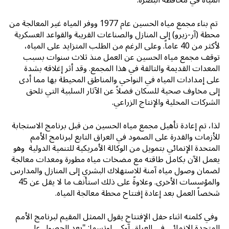
المياه في محافظة البصرة.
تم بناء مجمع مياه الحسين عام 1977 ووفر المياه غير المعالجة من
محطة (آر-زيرو) إلى المنازل والصناعات القريبة والقواعد العسكرية
لأكثر من 40 عاماً. وعلى الرغم من الطلب المتزايد على المياه،
توقف مجمع مياه الحسين عن العمل منذ ثلاث سنوات بسبب
المعدات القديمة والتالفة في هذا المجمع. وقد أثر إغلاقه بشدة
على إمدادات المياه في النواحي والمناطق المحيطة بها مما أدى
إلى مخاوف صحية للسكان فضلاً عن الآثار السلبية التي تلحق
الشركات المحلية والإنتاج الزراعي.
لذا، تم إعادة تأهيل مجمع مياه الحسين من قبل برنامج الاستجابة
للأزمات والقدرة على الصمود في العراق التابع لبرنامج الأمم
المتحدة الإنمائي بتمويل من الوكالة الأمريكية للتنمية الدولية وهو
يعمل الآن بكامل طاقته مع مضخات مياه مطورة ومعدات معالجة
لضمان وصول مياه آمنة للاستهلاك البشري إلى المنازل والمدارس
والمؤسسات الأخرى. وعلاوةً على ذلك استأنف ما لا يقل عن 45
شخصاً العمل بعد إعادة إفتتاح محطة معالجة المياه.
وفي كلمته اثناء حفل الإفتتاح يقول الممثل المقيم لبرنامج الأمم
المتحدة الإنمائي في العراق آوكي لوتسما: "يعد الحصول على