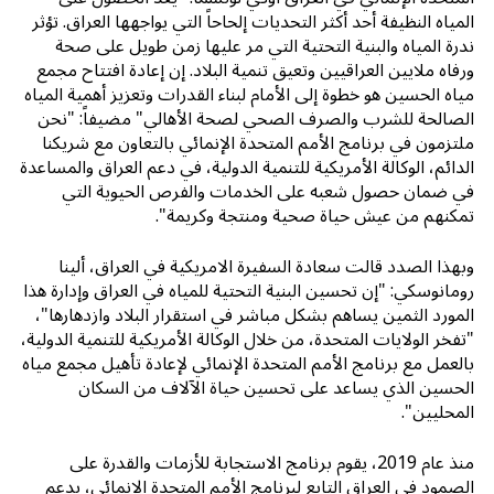
المياه النظيفة أحد أكثر التحديات إلحاحاً التي يواجهها العراق. تؤثر
ندرة المياه والبنية التحتية التي مر عليها زمن طويل على صحة
ورفاه ملايين العراقيين وتعيق تنمية البلاد. إن إعادة افتتاح مجمع
مياه الحسين هو خطوة إلى الأمام لبناء القدرات وتعزيز أهمية المياه
الصالحة للشرب والصرف الصحي لصحة الأهالي" مضيفاً: "نحن
ملتزمون في برنامج الأمم المتحدة الإنمائي بالتعاون مع شريكنا
الدائم، الوكالة الأمريكية للتنمية الدولية، في دعم العراق والمساعدة
في ضمان حصول شعبه على الخدمات والفرص الحيوية التي
تمكنهم من عيش حياة صحية ومنتجة وكريمة".
وبهذا الصدد قالت سعادة السفيرة الامريكية في العراق، ألينا
رومانوسكي: "إن تحسين البنية التحتية للمياه في العراق وإدارة هذا
المورد الثمين يساهم بشكل مباشر في استقرار البلاد وازدهارها"،
"تفخر الولايات المتحدة، من خلال الوكالة الأمريكية للتنمية الدولية،
بالعمل مع برنامج الأمم المتحدة الإنمائي لإعادة تأهيل مجمع مياه
الحسين الذي يساعد على تحسين حياة الآلاف من السكان
المحليين".
منذ عام 2019، يقوم برنامج الاستجابة للأزمات والقدرة على
الصمود في العراق التابع لبرنامج الأمم المتحدة الإنمائي، بدعم