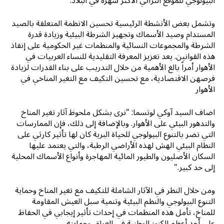
البيولوجي للموقع التراثي الأكثر شهرة في البلاد.
وتشمل بعض الأنشطة الرئيسية تحسين الانظمة المتعلقة بالصيد
المستدام وصيد الأسماك وتجهيز الشرطة البيئية وزيادة قدرة
الشرطة والمجموعات النسائية والمنظمات غير الحكومية على إنفاذ
هذه القوانين. يعد تعزيز المعرفة التقليدية للنساء العربيات في
الأهوار أمراً بالغ الأهمية من خلال التدريب على بناء القدرات لزيادة
فرصهن الاقتصادية، مع تحسين التكيف مع التغير المناخي في
الأهوار
اضاف السيد آوكي لوتسما: "نرى بشكل ملحوظ آثار تغير المناخ
والتدهور البيئي على الأهوار. وبالإضافة إلى ذلك، فإن الممارسات
التي تضر بالتنوع البيولوجي للحياة البرية كان لها تأثير كارثي على
النظام البيئي الهش لهذه الأراضي الرطبة، والتي يعتمد عليها
السكان الأصليون والطيور المائية المهاجرة وأنواع الأسماك المحلية
إلى حد كبير."
ومن خلال النظر في الآثار الشاملة للتكيف مع تغير المناخ وحماية
التنوع البيولوجي والنظم البيئية وتنمية سبل العيش المقاومة
للمناخ، تأمل هذه المنظمات في إحداث تأثير إيجابي في الحفاظ
على أحد أعظم الكنوز الوطنية في العراق وحمايته.