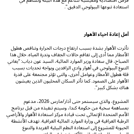
فرص اقتصادية ومعيشية تتناغم مع هذه البيئة وتساهم في
استعادة تنوعها البيولوجي الدقيق".
أمل إعادة احياء الأهوار
تأثرت الأهوار بشدة بسبب ارتفاع درجات الحرارة وتناقص هطول
الأمطار مما أدى إلى تفاقم حالات الجفاف وندرة المياه. خلال هذا
الصباح، قال سعادة وزير الموارد المائية، السيد عون دياب: “يعاني
التنوع البيولوجي في أهوار وادي الرافدين ويواجه تحديات بسبب
قلة هطول الأمطار وعوامل أخرى، والتي تؤثر مجتمعة على قدرة
الأهوار على الصمود. كما تأثر السكان المحليون الذين يعيشون
هناك بشكل كبير".
المشروع، والذي سيستمر حتى آذار/مارس 2026، مدعوم
بمساهمة سخية من حكومة كندا، وسيتم تنفيذه من قبل برنامج
الأمم المتحدة الإنمائي تحت قيادة مركز استعادة الأهوار والأراضي
الرطبة العراقية في وزارة الموارد المائية العراقية. تهدف الأنشطة
الحيوية للمشروع إلى استعادة النظم البيئية الفريدة والتنوع