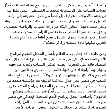
وأضاف: "نحرص من خلال الملتقى على ترسيخ ثقافة استباقية تُعزّز
قدرات الشباب على الاستجابة لتحديات المستقبل، ليس فقط عبر
تزويدهم بالأدوات المعرفية، بل أيضاً من خلال تحفيزهم إلى توليد
الحلول وصناعة التغيير في مجتمعاتهم عبر توظيف وتوطين المعرفة.
ونحن سعداء بهذا التعاون البنّاء مع وزارة الشباب والرياضة المصرية،
والذي يجسّد شراكة استراتيجية تعكس التزامنا المشترك بدعم
التحوّل نحو اقتصاد معرفي شامل، يفتح آفاقاً جديدة أمام شبابنا
العربي ليكونوا قادة للتنمية وركائز للتقدّم".
ومن جانبه، أكد غِمار ديب، القائم بأعمال الممثل المقيم لبرنامج
الأمم المتحدة الإنمائي في مصر: "في عالم يتسارع فيه التحوّل نحو
اقتصاد قائم على المعرفة، يصبح تمكين الشباب وتعزيز معارفهم
ومهاراتهم أولوية لا غنى عنها. فالشباب المصري يمتلكون من
الطموح والابتكار ما يؤهلهم ليكونوا شركاءً أساسيين في دفع عجلة
التنمية في مصر. فمن خلال شراكتنا الوثيقة مع مؤسسة محمد بن
راشد آل مكتوم للمعرفة، عبر مشروع المعرفة وبرامج المكتب في
مصر، نواصل دعم المبادرات التي تُعزّز قدرات الشباب وتوسّع
آفاقهم". وأضاف: "يعمل برنامج الأمم المتحدة الإنمائي في مصر
من خلال العديد من المبادرات على تزويد الشباب بالمهارات
الضرورية، لا سيّما في مجالات التحول الرقمي، وريادة الأعمال،