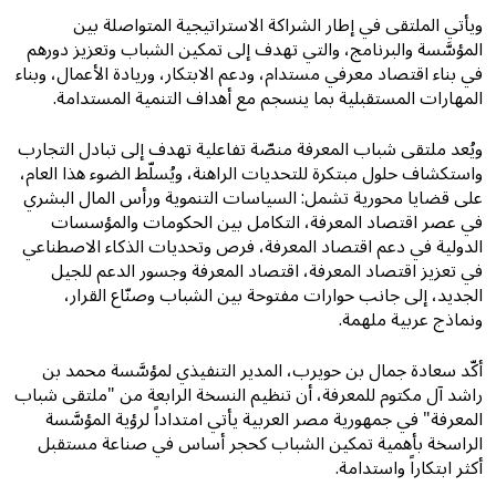
ويأتي الملتقى في إطار الشراكة الاستراتيجية المتواصلة بين
المؤسَّسة والبرنامج، والتي تهدف إلى تمكين الشباب وتعزيز دورهم
في بناء اقتصاد معرفي مستدام، ودعم الابتكار، وريادة الأعمال، وبناء
المهارات المستقبلية بما ينسجم مع أهداف التنمية المستدامة.
ويُعد ملتقى شباب المعرفة منصّة تفاعلية تهدف إلى تبادل التجارب
واستكشاف حلول مبتكرة للتحديات الراهنة، ويُسلّط الضوء هذا العام،
على قضايا محورية تشمل: السياسات التنموية ورأس المال البشري
في عصر اقتصاد المعرفة، التكامل بين الحكومات والمؤسسات
الدولية في دعم اقتصاد المعرفة، فرص وتحديات الذكاء الاصطناعي
في تعزيز اقتصاد المعرفة، اقتصاد المعرفة وجسور الدعم للجيل
الجديد، إلى جانب حوارات مفتوحة بين الشباب وصنّاع القرار،
ونماذج عربية ملهمة.
أكّد سعادة جمال بن حويرب، المدير التنفيذي لمؤسَّسة محمد بن
راشد آل مكتوم للمعرفة، أن تنظيم النسخة الرابعة من "ملتقى شباب
المعرفة" في جمهورية مصر العربية يأتي امتداداً لرؤية المؤسَّسة
الراسخة بأهمية تمكين الشباب كحجر أساس في صناعة مستقبل
أكثر ابتكاراً واستدامة.