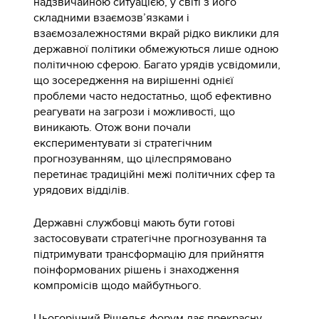
надзвичайною ситуацією, у світі з його
складними взаємозв’язками і
взаємозалежностями вкрай рідко виклики для
державної політики обмежуються лише одною
політичною сферою. Багато урядів усвідомили,
що зосередження на вирішенні однієї
проблеми часто недостатньо, щоб ефективно
реагувати на загрози і можливості, що
виникають. Отож вони почали
експериментувати зі стратегічним
прогнозуванням, що цілеспрямовано
перетинає традиційні межі політичних сфер та
урядових відділів.
Державні службовці мають бути готові
застосовувати стратегічне прогнозування та
підтримувати трансформацію для прийняття
поінформованих рішень і знаходження
компромісів щодо майбутнього.
Цьогорічний Рішельє-форум дає прекрасну