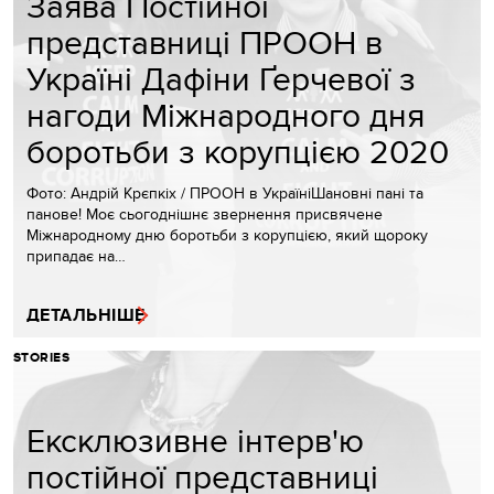
Заява Постійної
представниці ПРООН в
Україні Дафіни Ґерчевої з
нагоди Міжнародного дня
боротьби з корупцією 2020
Фото: Андрій Крєпкіх / ПРООН в УкраїніШановні пані та
панове! Моє сьогоднішнє звернення присвячене
Міжнародному дню боротьби з корупцією, який щороку
припадає на…
ДЕТАЛЬНІШЕ
STORIES
Ексклюзивне інтерв'ю
постійної представниці