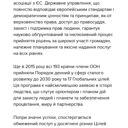
асоціації з ЄС. Державне управління, що
повністю відповідає європейським стандартам і
демократичним цінностям та принципам, як-от
верховенство права, доступ до правосуддя,
захист і підтримка прав людини, гарантує
науково обґрунтований та інклюзивний процес
прийняття рішень за широкої участі громадян,
належне планування та якісне надання послуг
на всіх рівнях.
Ще в 2015 році всі 193 країни-члени ООН
прийняли Порядок денний у сфері сталого
розвитку до 2030 року та 17 Глобальних цілей.
Ця програма є найсміливішою заявою в історії
людства, що слугує орієнтиром і планом дій
для захисту людей і планети та забезпечення
процвітання, миру й партнерства.
Попри значні успіхи, спостерігається
обмежений поступ у досягнені різних Цілей