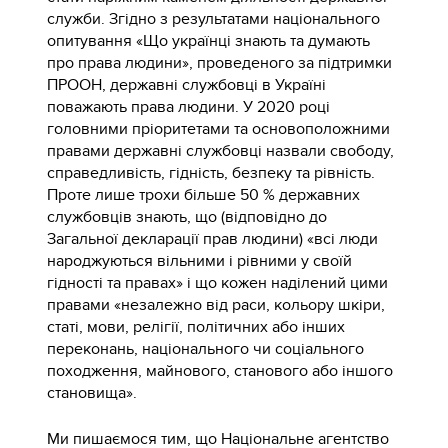
служби. Згідно з результатами національного
опитування «Що українці знають та думають
про права людини», проведеного за підтримки
ПРООН, державні службовці в Україні
поважають права людини. У 2020 році
головними пріоритетами та основоположними
правами державні службовці назвали свободу,
справедливість, гідність, безпеку та рівність.
Проте лише трохи більше 50 % державних
службовців знають, що (відповідно до
Загальної декларації прав людини) «всі люди
народжуються вільними і рівними у своїй
гідності та правах» і що кожен наділений цими
правами «незалежно від раси, кольору шкіри,
статі, мови, релігії, політичних або інших
переконань, національного чи соціального
походження, майнового, станового або іншого
становища».
Ми пишаємося тим, що Національне агентство