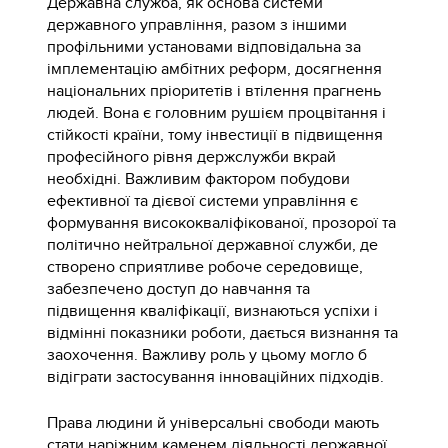
Державна служба, як основа системи
державного управління, разом з іншими
профільними установами відповідальна за
імплементацію амбітних реформ, досягнення
національних пріоритетів і втілення прагнень
людей. Вона є головним рушієм процвітання і
стійкості країни, тому інвестиції в підвищення
професійного рівня держслужби вкрай
необхідні. Важливим фактором побудови
ефективної та дієвої системи управління є
формування висококваліфікованої, прозорої та
політично нейтральної державної служби, де
створено сприятливе робоче середовище,
забезпечено доступ до навчання та
підвищення кваліфікації, визнаються успіхи і
відмінні показники роботи, дається визнання та
заохочення. Важливу роль у цьому могло б
відіграти застосування інноваційних підходів.
Права людини й універсальні свободи мають
стати наріжним каменем діяльності державної