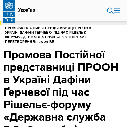
Перейти
до
Україна
основного
вмісту
ГОЛОВНА
УКРАЇНА
ПРОМОВА ПОСТІЙНОЇ ПРЕДСТАВНИЦІ ПРООН В
УКРАЇНІ ДАФІНИ ҐЕРЧЕВОЇ ПІД ЧАС РІШЕЛЬЄ-
ФОРУМУ «ДЕРЖАВНА СЛУЖБА 3.0: ФОРСАЙТ І
ПЕРЕТВОРЕННЯ», 23-24 ВЕ
Промова Постійної
представниці ПРООН
в Україні Дафіни
Ґерчевої під час
Рішельє-форуму
«Державна служба