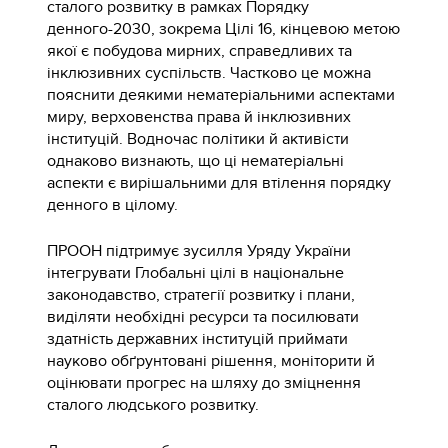
сталого розвитку в рамках Порядку
денного-2030, зокрема Цілі 16, кінцевою метою
якої є побудова мирних, справедливих та
інклюзивних суспільств. Частково це можна
пояснити деякими нематеріальними аспектами
миру, верховенства права й інклюзивних
інституцій. Водночас політики й активісти
однаково визнають, що ці нематеріальні
аспекти є вирішальними для втілення порядку
денного в цілому.
ПРООН підтримує зусилля Уряду України
інтегрувати Глобальні цілі в національне
законодавство, стратегії розвитку і плани,
виділяти необхідні ресурси та посилювати
здатність державних інституцій приймати
науково обґрунтовані рішення, моніторити й
оцінювати прогрес на шляху до зміцнення
сталого людського розвитку.