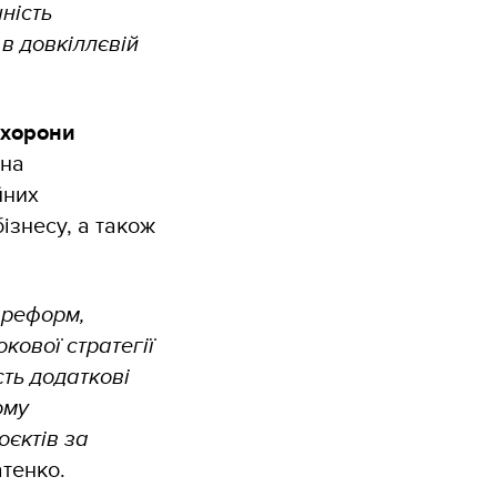
ність
в довкіллєвій
охорони
ена
йних
ізнесу, а також
 реформ,
кової стратегії
ть додаткові
ому
оєктів за
тенко.