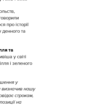
ольств,
бговорили
я про історії
у денного та
лля та
віша у світі
ілля і зеленого
ушення у
н визначив нашу
повідає строкам,
позиції на