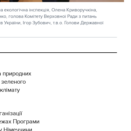
а екологічна інспекція, Олена Криворучкіна,
ко, голова Комітету Верховної Ради з питань
 України, Ігор Зубович, т.в.о. Голови Державної
а природних
і зеленого
 клімату
анізації
межах Програми
у Німеччини.