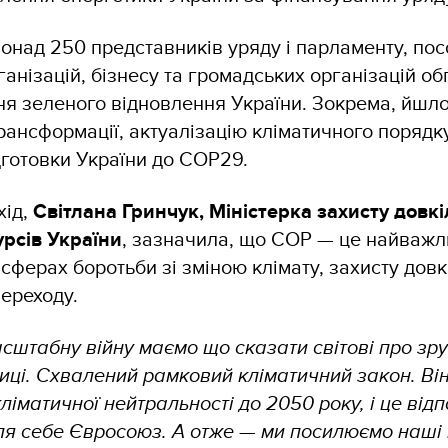
понад 250 представників уряду і парламенту, пос
анізацій, бізнесу та громадських організацій о
ня зеленого відновлення України. Зокрема, йшлос
трансформації, актуалізацію кліматичного порядк
готовки України до СОР29.
хід,
Світлана Гринчук, Міністерка захисту довкі
рсів України
, зазначила, що СОР — це найважли
 сферах боротьби зі зміною клімату, захисту довк
ереходу.
сштабну війну маємо що сказати світові про зр
тиці. Схвалений рамковий кліматичний закон. Ві
кліматичної нейтральності до 2050 року, і це від
ля себе Євросоюз. А отже — ми посилюємо наші 