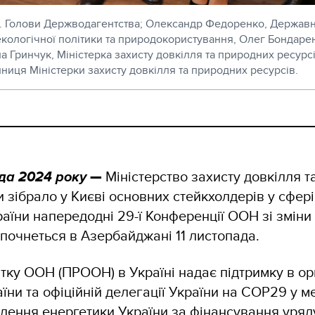
в.о. Голови Держводагентства; Олександр Федоренко, Державн
екологічної політики та природокористування, Олег Бондарен
а Гринчук, Міністерка захисту довкілля та природних ресурсів
упниця Міністерки захисту довкілля та природних ресурсів.
ада 2024 року
—
Міністерство захисту довкілля т
и зібрало у Києві основних стейкхолдерів у сфер
аїни напередодні 29-ї Конференції ООН зі зміни
почнеться в Азербайджані 11 листопада.
ку ООН (ПРООН) в Україні надає підтримку в орг
їни та офіційній делегації України на СОР29 у 
лення енергетики України за фінансування уряд