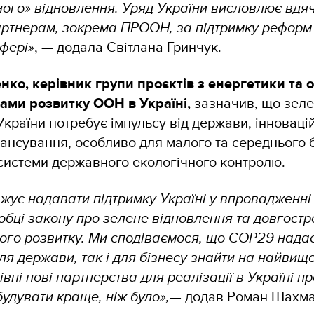
ого» відновлення. Уряд України висловлює вдяч
ртнерам, зокрема ПРООН, за підтримку реформ 
сфері»
, — додала Світлана Гринчук.
ко, керівник групи проєктів з енергетики та 
ами розвитку ООН в Україні,
зазначив, що зел
країни потребує імпульсу від держави, інноваці
нансування, особливо для малого та середнього б
системи державного екологічного контролю.
ує надавати підтримку Україні у впровадженні
обці закону про зелене відновлення та довгостро
ого розвитку. Ми сподіваємося, що СОР29 надас
ля держави, так і для бізнесу знайти на найвищ
вні нові партнерства для реалізації в Україні пр
удувати краще, ніж було»,
— додав Роман Шахма