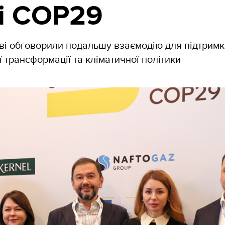
і СОР29
єві обговорили подальшу взаємодію для підтрим
ї трансформації та кліматичної політики