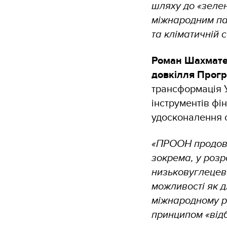
шляху до «зелен
міжнародним па
та кліматичній 
Роман Шахматен
довкілля Прогр
трансформація У
інструментів фі
удосконалення 
«ПРООН продовж
зокрема, у розр
низьковуглецев
можливості як д
міжнародному рі
принципом «відб