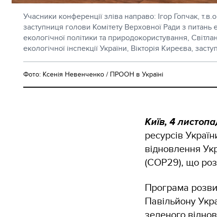
Учасники конференції зліва направо: Ігор Гопчак, т.
заступниця голови Комітету Верховної Ради з питань 
екологічної політики та природокористування, Світлан
екологічної інспекції України, Вікторія Киреєва, заст
Фото: Ксенія Невенченко / ПРООН в Україні
Київ, 4 листоп
ресурсів Україн
відновлення Укр
(СОР29), що роз
Програма розвит
Павільйону Укра
зеленого віднов