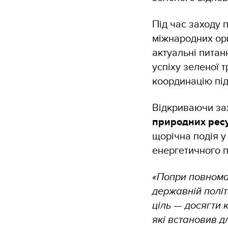
Під час заходу 
міжнародних орг
актуальні питан
успіху зеленої 
координацію під
Відкриваючи за
природних ресу
щорічна подія у
енергетичного п
«Попри повнома
державній полі
ціль — досягти 
які встановив д