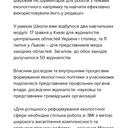
широкий інструментарій для роботи з темами
екологічного напрямку та навчити ефективно
використовувати його у редакції».
У рамках Школи вже відбулося два навчальних
модулі: 17 травня у Києві для журналістів
центральних областей України і столиці, та 11
липня у Львові – для представників медіа
західних областей. Загалом, до обох заходів
долучилося 50 журналістів.
Власним досвідом та внутрішніми процесами
формування екологічної політики з учасниками
поділилися представники профільних органів
влади, досвідчені журналісти, науковці та
представники громадських організацій.
«Для успішного реформування екологічної
сфери необхідна спільна робота зі ЗМІ з метою
широкого висвітлення комплексності та
етапності процесу реформ», – зазначив Микола