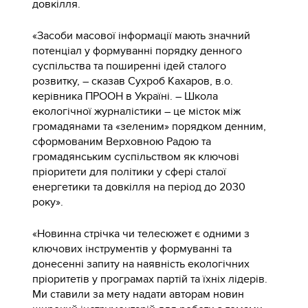
довкілля.
«Засоби масової інформації мають значний
потенціал у формуванні порядку денного
суспільства та поширенні ідей сталого
розвитку, – сказав Сухроб Кахаров, в.о.
керівника ПРООН в Україні. – Школа
екологічної журналістики – це місток між
громадянами та «зеленим» порядком денним,
сформованим Верховною Радою та
громадянським суспільством як ключові
пріоритети для політики у сфері сталої
енергетики та довкілля на період до 2030
року».
«Новинна стрічка чи телесюжет є одними з
ключових інструментів у формуванні та
донесенні запиту на наявність екологічних
пріоритетів у програмах партій та їхніх лідерів.
Ми ставили за мету надати авторам новин