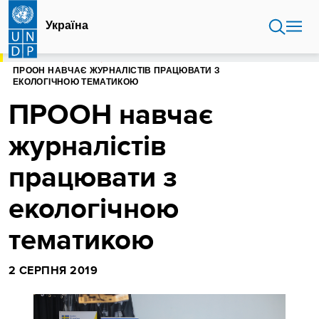
Перейти
до
Україна
основного
вмісту
ГОЛОВНА
УКРАЇНА
ПРООН НАВЧАЄ ЖУРНАЛІСТІВ ПРАЦЮВАТИ З
ЕКОЛОГІЧНОЮ ТЕМАТИКОЮ
ПРООН навчає
журналістів
працювати з
екологічною
тематикою
2 СЕРПНЯ 2019