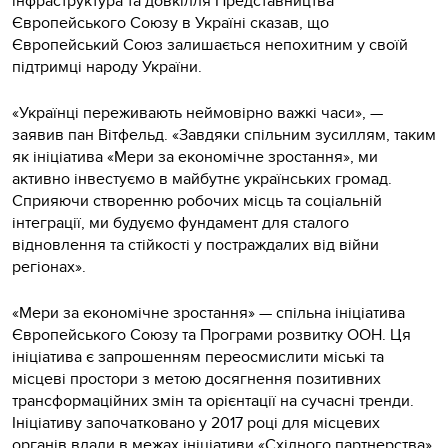
інфраструктура та довкілля Представництва
Європейського Союзу в Україні сказав, що
Європейський Союз залишається непохитним у своїй
підтримці народу України.
«Українці переживають неймовірно важкі часи», —
заявив пан Вітфельд. «Завдяки спільним зусиллям, таким
як ініціатива «Мери за економічне зростання», ми
активно інвестуємо в майбутнє українських громад.
Сприяючи створенню робочих місць та соціальній
інтеграції, ми будуємо фундамент для сталого
відновлення та стійкості у постраждалих від війни
регіонах».
«Мери за економічне зростання» — спільна ініціатива
Європейського Союзу та Програми розвитку ООН. Ця
ініціатива є запрошенням переосмислити міські та
місцеві простори з метою досягнення позитивних
трансформаційних змін та орієнтації на сучасні тренди.
Ініціативу започатковано у 2017 році для місцевих
органів влади в межах ініціативи «Східного партнерства».