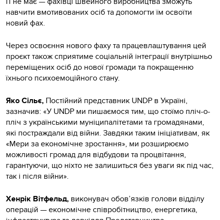
її не має — фахівці швейного виробництва зможуть
навчити вмотивованих осіб та допомогти їм освоїти
новий фах.
Через освоєння нового фаху та працевлаштування цей
проєкт також сприятиме соціальній інтеграції внутрішньо
переміщених осіб до нової громади та покращенню
їхнього психоемоційного стану.
Яко Сільє,
Постійний представник UNDP в Україні,
зазначив:
«У UNDP ми пишаємося тим, що стоїмо пліч-о-
пліч з українськими муніципалітетами та громадянами,
які постраждали від війни. Завдяки таким ініціативам, як
«Мери за економічне зростання», ми розширюємо
можливості громад для відбудови та процвітання,
гарантуючи, що ніхто не залишиться без уваги як під час,
так і після війни».
Хенрік Вітфельд,
виконувач обов’язків голови відділу
операцій — економічне співробітництво, енергетика,