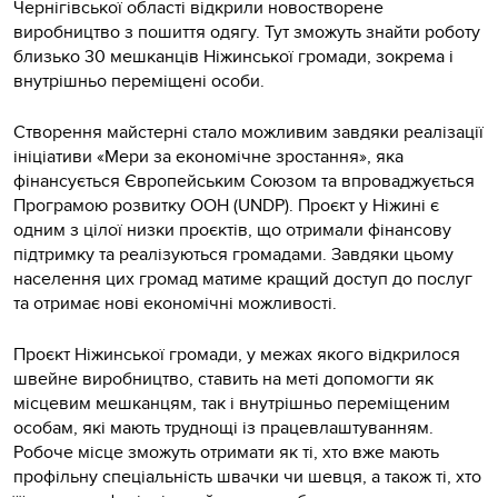
Чернігівської області відкрили новостворене
виробництво з пошиття одягу. Тут зможуть знайти роботу
близько 30 мешканців Ніжинської громади, зокрема і
внутрішньо переміщені особи.
Створення майстерні стало можливим завдяки реалізації
ініціативи «Мери за економічне зростання», яка
фінансується Європейським Союзом та впроваджується
Програмою розвитку ООН (UNDP). Проєкт у Ніжині є
одним з цілої низки проєктів, що отримали фінансову
підтримку та реалізуються громадами. Завдяки цьому
населення цих громад матиме кращий доступ до послуг
та отримає нові економічні можливості.
Проєкт Ніжинської громади, у межах якого відкрилося
швейне виробництво, ставить на меті допомогти як
місцевим мешканцям, так і внутрішньо переміщеним
особам, які мають труднощі із працевлаштуванням.
Робоче місце зможуть отримати як ті, хто вже мають
профільну спеціальність швачки чи шевця, а також ті, хто