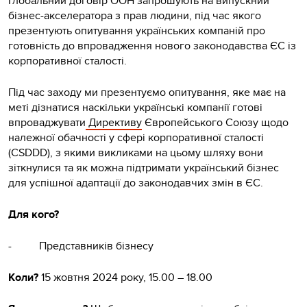
Глобальний договір ООН запрошують на випускний
бізнес-акселератора з прав людини, під час якого
презентують опитування українських компаній про
готовність до впровадження нового законодавства ЄС із
корпоративної сталості.
Під час заходу ми презентуємо опитування, яке має на
меті дізнатися наскільки українські компанії готові
впроваджувати
Директиву
Європейського Союзу щодо
належної обачності у сфері корпоративної сталості
(CSDDD), з якими викликами на цьому шляху вони
зіткнулися та як можна підтримати український бізнес
для успішної адаптації до законодавчих змін в ЄС.
Для кого?
- Представників бізнесу
Коли?
15 жовтня 2024 року, 15.00 – 18.00