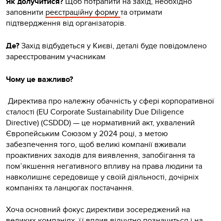
Як долучитися?
Щоб потрапити на захід, необхідно
заповнити
реєстраційну форму
та отримати
підтвердження від організаторів.
Де?
Захід відбудеться у Києві, деталі буде повідомлено
зареєстрованим учасникам
Чому це важливо?
Директива про належну обачність у сфері корпоративної
сталості (EU Corporate Sustainability Due Diligence
Directive) (CSDDD) — це нормативний акт, ухвалений
Європейським Союзом у 2024 році, з метою
забезпечення того, щоб великі компанії вживали
проактивних заходів для виявлення, запобігання та
пом’якшення негативного впливу на права людини та
навколишнє середовище у своїй діяльності, дочірніх
компаніях та ланцюгах постачання.
Хоча основний фокус директиви зосереджений на
великих компаніях, її вплив відчутно позначиться і на