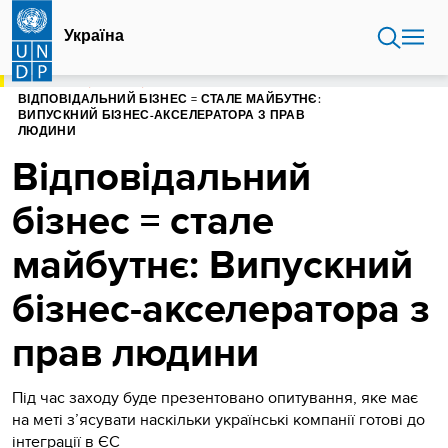
Перейти
до
Україна
основного
вмісту
ГОЛОВНА
УКРАЇНА
ВІДПОВІДАЛЬНИЙ БІЗНЕС = СТАЛЕ МАЙБУТНЄ:
ВИПУСКНИЙ БІЗНЕС-АКСЕЛЕРАТОРА З ПРАВ
ЛЮДИНИ
Відповідальний
бізнес = стале
майбутнє: Випускний
бізнес-акселератора з
прав людини
Під час заходу буде презентовано опитування, яке має
на меті з’ясувати наскільки українські компанії готові до
інтеграції в ЄС