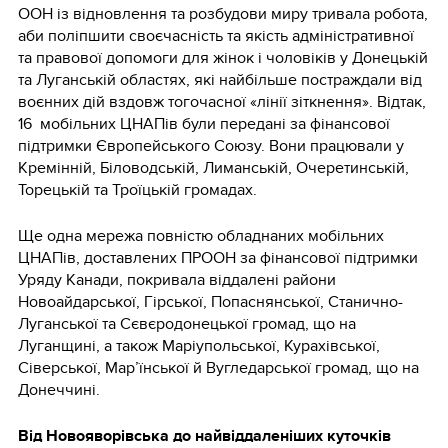
ООН із відновлення та розбудови миру тривала робота,
аби поліпшити своєчасність та якість адміністративної
та правової допомоги для жінок і чоловіків у Донецькій
та Луганській областях, які найбільше постраждали від
воєнних дій вздовж тогочасної «лінії зіткнення». Відтак,
16 мобільних ЦНАПів були передані за фінансової
підтримки Європейського Союзу. Вони працювали у
Кремінній, Біловодській, Лиманській, Очеретинській,
Торецькій та Троїцькій громадах.
Ще одна мережа повністю обладнаних мобільних
ЦНАПів, доставлених ПРООН за фінансової підтримки
Уряду Канади, покривала віддалені райони
Новоайдарської, Гірської, Попаснянської, Станично-
Луганської та Сєвєродонецької громад, що на
Луганщині, а також Маріупольської, Курахівської,
Сіверської, Мар’їнської й Вугледарської громад, що на
Донеччині.
Від Новояворівська до найвіддаленіших куточків