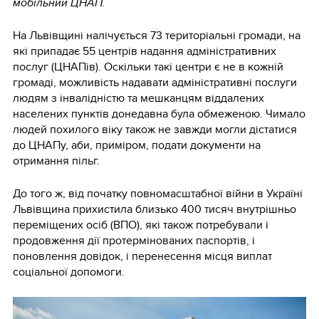
мобільний ЦНАП.
На Львівщині налічується 73 територіальні громади, на
які припадає 55 центрів надання адміністративних
послуг (ЦНАПів). Оскільки такі центри є не в кожній
громаді, можливість надавати адміністративні послуги
людям з інвалідністю та мешканцям віддалених
населених пунктів донедавна була обмеженою. Чимало
людей похилого віку також не завжди могли дістатися
до ЦНАПу, аби, приміром, подати документи на
отримання пільг.
До того ж, від початку повномасштабної війни в Україні
Львівщина прихистила близько 400 тисяч внутрішньо
переміщених осіб (ВПО), які також потребували і
продовження дії протермінованих паспортів, і
поновлення довідок, і перенесення місця виплат
соціальної допомоги.