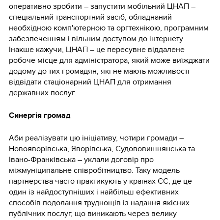
оперативно зробити – запустити мобільний ЦНАП –
спеціальний транспортний засіб, обладнаний
необхідною комп'ютерною та оргтехнікою, програмним
забезпеченням і вільним доступом до інтернету.
Інакше кажучи, ЦНАП – це пересувне віддалене
робоче місце для адміністратора, який може виїжджати
додому до тих громадян, які не мають можливості
відвідати стаціонарний ЦНАП для отримання
державних послуг.
Синергія громад
Аби реалізувати цю ініціативу, чотири громади –
Новояворівська, Яворівська, Судововишнянська та
Івано-Франківська – уклали договір про
міжмуніципальне співробітництво. Таку модель
партнерства часто практикують у країнах ЄС, де це
один із найдоступніших і найбільш ефективних
способів подолання труднощів із надання якісних
публічних послуг, що виникають через велику