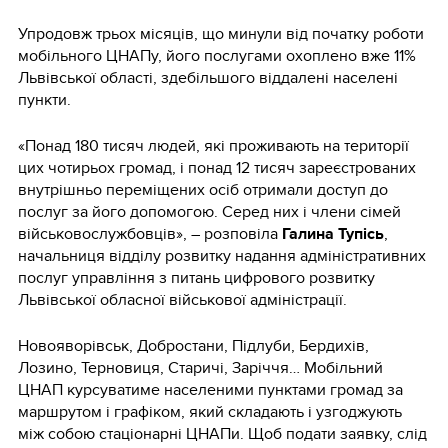
Упродовж трьох місяців, що минули від початку роботи
мобільного ЦНАПу, його послугами охоплено вже 11%
Львівської області, здебільшого віддалені населені
пункти.
«Понад 180 тисяч людей, які проживають на території
цих чотирьох громад, і понад 12 тисяч зареєстрованих
внутрішньо переміщених осіб отримали доступ до
послуг за його допомогою. Серед них і члени сімей
військовослужбовців», – розповіла
Галина Тупісь
,
начальниця відділу розвитку надання адміністративних
послуг управління з питань цифрового розвитку
Львівської обласної військової адміністрації.
Новояворівськ, Добростани, Підлуби, Бердихів,
Лозино, Терновиця, Старичі, Заріччя… Мобільний
ЦНАП курсуватиме населеними пунктами громад за
маршрутом і графіком, який складають і узгоджують
між собою стаціонарні ЦНАПи. Щоб подати заявку, слід