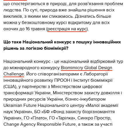
що спостерігаються в природі, для розв'язання проблем
людства. По суті, природа вже знайшла рішення всіх
викликів, з якими ми стикаємось. Дізнатись більше
можна у безкоштовному курсі відкритому для всіх
охочих до 16 травня (
реєстрація на курс
).
Що таке Національний конкурс з пошуку інноваційних
рішень за логікою біомімікрії?
Національний конкурс - це національний відбірковий тур
до міжнародного конкурсу
Biomimicry Global Design
Challenge
. Його співорганізаторами є Лабораторії
інноваційного розвитку ПРООН і Інститут біомімікрії
(США), у партнерстві з Міністерством цифрової
трансформації України, Міністерством захисту довкілля і
природних ресурсів України, бізнес-інкубатором
Ukrainian Future Національного центру «Малої академії
наук України», БО «БФ «Фонд захисту біорізноманіття
України», ГО «Плато», ГО «Тарілка», Синхро Простір,
Change Agency Responsible Future, а також за участі