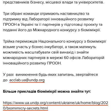
представників бізнесу, місцевої влади та університетів.
Три обрані команди отримають наставництво та
підтримку від Лабораторії інноваційного розвитку
ПРООН в Україні та її партнерів у підготовці проєкту та
поданні його до Міжнародного конкурсу з біомімікрії.
Трійка переможців Національного конкурсу з біомімікрії
візьме участь у бізнес-інкубаторі, а також матимуть
можливість масштабувати свій винахід і знайти
міжнародних партнерів в мережі 60 офісів Лабораторій
інноваційного розвитку ПРООН.
У разі виникнення будь-яких запитань, звертайтеся
до
acclab.ua@undp.org
Більше прикладів біомімікрії можна знайти тут:
https://www.ua.undp.org/content/ukraine/uk/home/blog/202
0/biomimicry-secrets.html