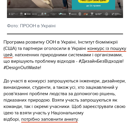
Фото: ПРООН в Україні
Програма розвитку ООН в Україні, Інститут біомімікрії
(США) та партнери оголосили в Україні
конкурс із пошуку
ідей
, натхненних природними системами і організмами,
що вирішують проблему відходів - #ДизайнБезВідходів!
#DesignOutWaste!
До участі в конкурсі запрошуються інженери, дизайнери,
винахідники, студенти, а також усі, хто зацікавлений у
розв'язанні проблем людства за допомогою рішень,
підказаних природою. Взяти участь запрошуються як
команди, так і окремі учасники. Щоб зареєструвати свою
ідею та взяти участь у Національному
відборі,
потрібно заповнити анкету
.