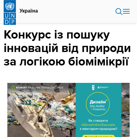
Перейти
до
Україна
основного
вмісту
Конкурс із пошуку
інновацій від природи
за логікою біомімікрії