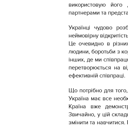
використовую його
партнерами та предст
Українці чудово роз
неймовірну відкритіст
Це очевидно в різних
людини, боротьби з кор
інших, де ми співпрац
перетворюється на ві
ефективній співпраці.
Що потрібно для того
Україна має все необ
Країна вже демонстр
Звичайно, у цій склад
змінити та навчитися.