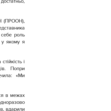
 достатньо,
Н (ПРООН),
едставника
 себе роль
, у якому я
стійкість і
ів. Попри
дчила: «Ми
ся в межах
одноразово
ав, вдарили