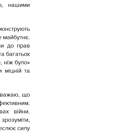
ю, нашими
монструють
е майбутнє.
ни до прав
та багатьох
, ніж було»
 міцній та
вважаю, що
фективним.
вах війни.
 зрозуміти,
реслює силу