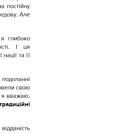
на постійну
редову. Але
 я глибоко
сті. І ця
нації та її
в подоланні
довели свою
, я вважаю,
радиційні
відданість