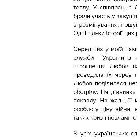
теплу. У співпраці з
брали участь у закупі
з розмінування, пошук
Одні тільки історії ци
Серед них у моїй пам
служби України з н
вторгнення Любов н
проводила їх через 
Любов поділилася неп
обстрілу. Ця дівчинк
вокзалу. На жаль, її
особисту ціну війни,
таких криз і незламніст
З усіх українських с