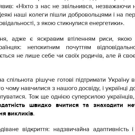
аявив: «Ніхто з нас не звільнився, незважаючи 
Деякі наші колеги пішли добровольцями і на пе
повідальності, з якою стикнулися енергетики».
тня, адже є яскравим втіленням риси, якою
аїнцях: непохитним почуттям відповідально
ється не лише себе чи своїх родичів, але й своєї 
а спільнота рішуче готові підтримати Україну 
то чому навчилися з нашого досвіду, і українці 
птуватися. Тож ще однією суперсилою українців
здатність швидко вчитися та знаходити нет
ня викликів
.
діване відкриття: надзвичайна адаптивність і 