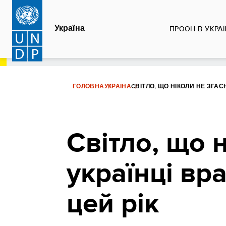
Перейти
до
Україна
ПРООН В УКРАЇ
основного
вмісту
ГОЛОВНА
УКРАЇНА
CВІТЛО, ЩО НІКОЛИ НЕ ЗГАС
Cвітло, що 
українці вр
цей рік