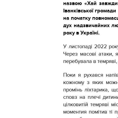
назвою «Хай завжди 
Іванківської громади 
на початку повномас
дух надзвичайних лю
року в Україні.
У листопаді 2022 рок
Через масові атаки, я
перебувала в темряві,
Поки я рухався напі
кожному з яких можн
промінь ліхтарика, щ
сповз на плечі дитин
цілковитій темряві м
моментия помітив ті п