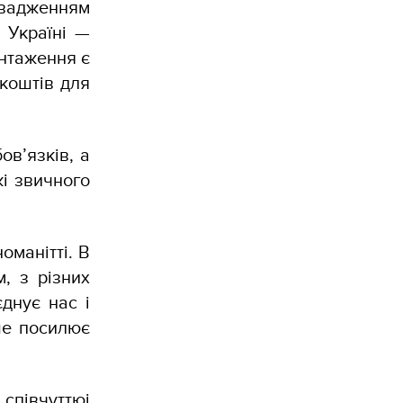
овадженням
в Україні —
нтаження є
коштів для
в’язків, а
жі звичного
оманітті. В
, з різних
єднує нас і
ше посилює
 співчуттюі