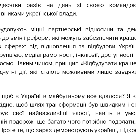
 десятки разів на день зі своєю командо
авниками української влади.
будовують міцні партнерські відносини та де
ь до змін і реформ, які можуть забезпечити кращ
 сферах: від відновлення та відбудови Украї
упцією, медіаграмотності, інклюзії, доступності 
юємо. Таким чином, принцип «Відбудувати краще
дчутні дії, які стають можливими лише завдяки
, щоб в Україні в майбутньому все вдалося? Я 
хідне, щоб шлях трансформації був швидким і е
ує свої найважливіші якості, навіть в умо
ній подорожі ще багато чого потрібно подолати,
 Проте те, що зараз демонструють українці, підк