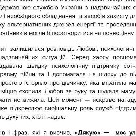
 Державною службою України з надзвичайних с
влі необхідного обладнання та засобів захисту д
у альтернативних джерел енергії та проведенні
х рятівників могли б перетворитися на повноцінну
’яті залишилася розповідь Любові, психологині
адзвичайних ситуацій. Серед хаосу повнома
адавала швидку психологічну підтримку сот
травму війни та і допомагала на шляху до ві
ростою історією про дівчинку, яка втратила ма
а міцно схопила Любов за руку та шукала маму
 мати не вижила. Цей момент — яскраве нагад
 яке підкреслює вирішальну роль служб підтрим
ь духу тих, хто її надає.
лів і фраз, які я вивчив,
«Дякую» — моє ул