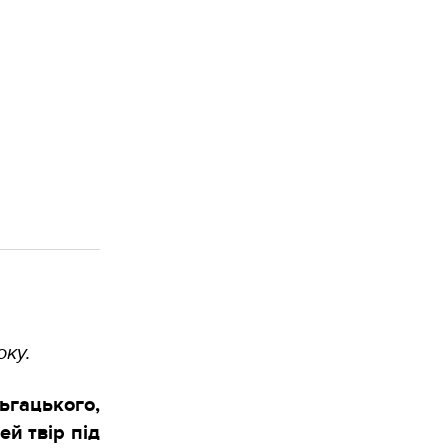
оку.
ьгацького,
ей твір під