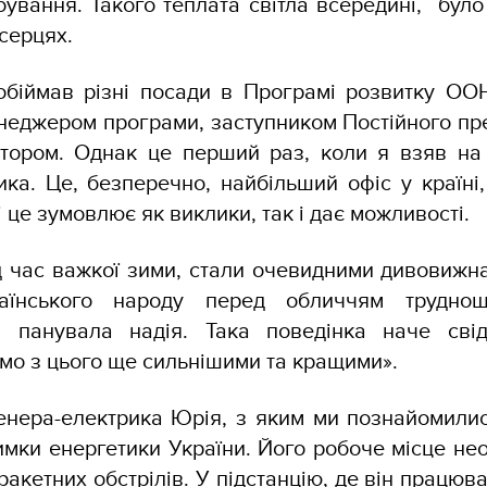
ування. Такого теплата світла всередині, було
 серцях.
обіймав різні посади в Програмі розвитку ОО
еджером програми, заступником Постійного пр
ктором. Однак це перший раз, коли я взяв на
ика. Це, безперечно, найбільший офіс у країні
і це зумовлює як виклики, так і дає можливості.
ід час важкої зими, стали очевидними дивовижна 
аїнського народу перед обличчям труднощ
, панувала надія. Така поведінка наче сві
емо з цього ще сильнішими та кращими».
енера-електрика Юрія, з яким ми познайомили
имки енергетики України. Його робоче місце не
акетних обстрілів. У підстанцію, де він працюв