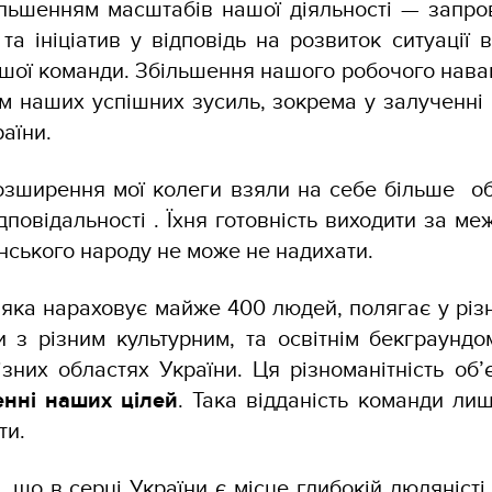
ільшенням масштабів нашої діяльності — запр
та ініціатив у відповідь на розвиток ситуації 
ашої команди. Збільшення нашого робочого нава
 наших успішних зусиль, зокрема у залученні 
раїни.
зширення мої колеги взяли на себе більше обо
дповідальності . Їхня готовність виходити за ме
нського народу не може не надихати.
яка нараховує майже 400 людей, полягає у різн
 різним культурним, та освітнім бекграундом
ізних областях України. Ця різноманітність об’
нні наших цілей
. Така відданість команди ли
ти.
 що в серці України є місце глибокій людяністі,