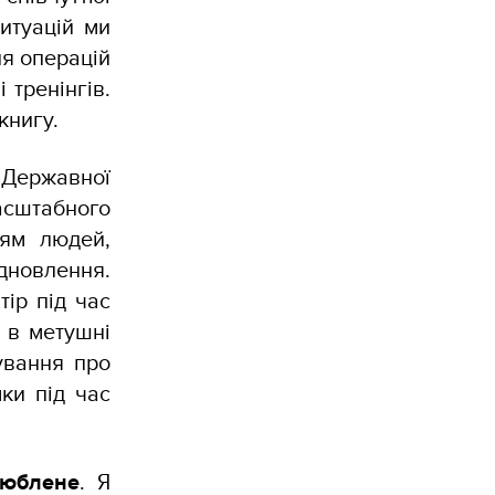
итуацій ми
ля операцій
 тренінгів.
 книгу.
 Державної
сштабного
ням людей,
дновлення.
тір під час
 в метушні
ування про
ки під час
юблене
. Я