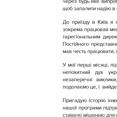
через будь-яке випроб
щоб запалити надію в
До приїзду в Київ я 
зокрема працював мен
тарегіональним дире
Постійного представн
мав честь працювати, 
У мої перші місяці, п
непохитний дух укр
незаперечні виклики
подолаємо це, і вийд
Пригадую історію інж
нашої програми підтр
ставало мішенню для р