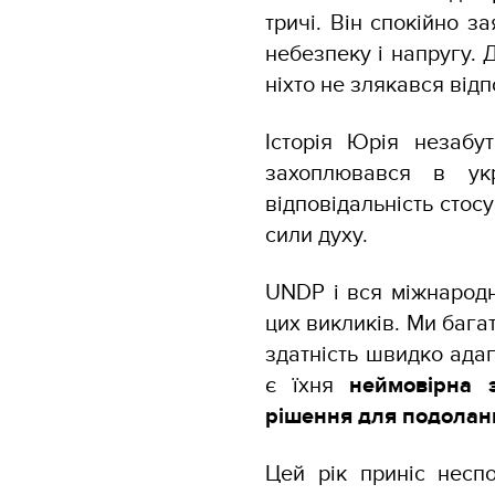
тричі. Він спокійно з
небезпеку і напругу. 
ніхто не злякався від
Історія Юрія незабу
захоплювався в укр
відповідальність стосу
сили духу.
UNDP і вся міжнародн
цих викликів. Ми бага
здатність швидко ада
є їхня
неймовірна 
рішення для подолан
Цей рік приніс неспо