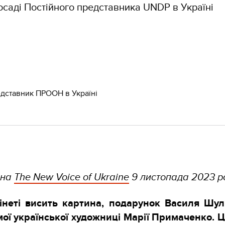
посаді Постійного представника UNDP в Україні
едставник ПРООН в Україні
 на
The New Voice of Ukraine
9 листопада 2023 р
бінеті висить картина, подарунок Василя Шул
мої української художниці Марії Примаченко. Ц