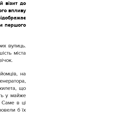
й візит до
кого впливу
відображає
ом першого
их вулиць.
шість міста
вічок.
йомців, на
енератора,
жилета, що
іть у майже
. Саме в ці
ровели б їх