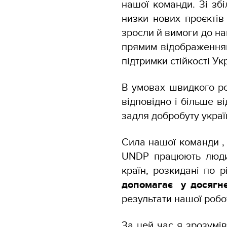
нашої команди. Зі зб
низки нових проєктів 
зросли й вимоги до н
прямим відображенням
підтримки стійкості Ук
В умовах швидкого ро
відповідно і більше ві
задля добробуту украї
Сила нашої команди , 
UNDP працюють люди з
країн, розкидані по р
допомагає у досягне
результати нашої робо
За цей час я зрозумів,