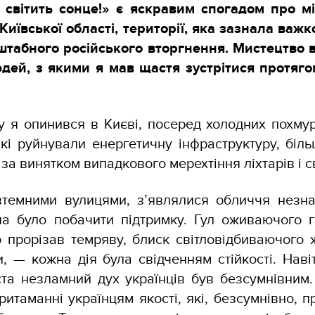
світить сонце!» є яскравим спогадом про мі
Київської області, території, яка зазнала важ
штабного російського вторгнення. Мистецтво 
дей, з якими я мав щастя зустрітися протяг
у я опинився в Києві, посеред холодних похмур
кі руйнували енергетичну інфраструктуру, біль
 за винятком випадкового мерехтіння ліхтарів і с
втемними вулицями, з’являлися обличчя незна
а було побачити підтримку. Гул оживаючого г
о прорізав темряву, блиск світловідбиваючого 
и, — кожна дія була свідченням стійкості. Нав
іста незламний дух українців був безсумнівним
ритаманні українцям якості, які, безсумнівно, п