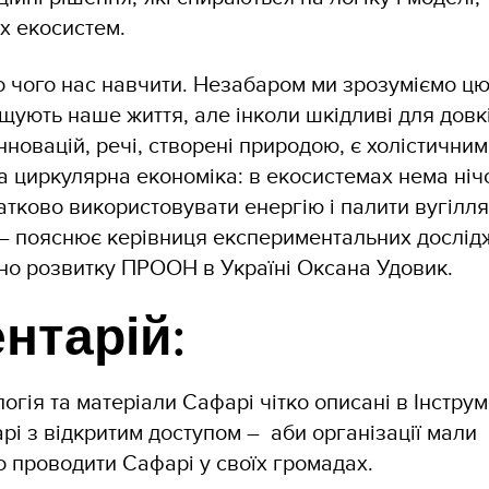
х екосистем.
 чого нас навчити. Незабаром ми зрозуміємо цю 
щують наше життя, але інколи шкідливі для довк
інновацій, речі, створені природою, є холістични
 циркулярна економіка: в екосистемах нема ніч
атково використовувати енергію і палити вугілля
– пояснює керівниця експериментальних дослід
йно розвитку ПРООН в Україні Оксана Удовик.
нтарій:
гія та матеріали Сафарі чітко описані в Інструм
і з відкритим доступом – аби організації мали
о проводити Сафарі у своїх громадах.