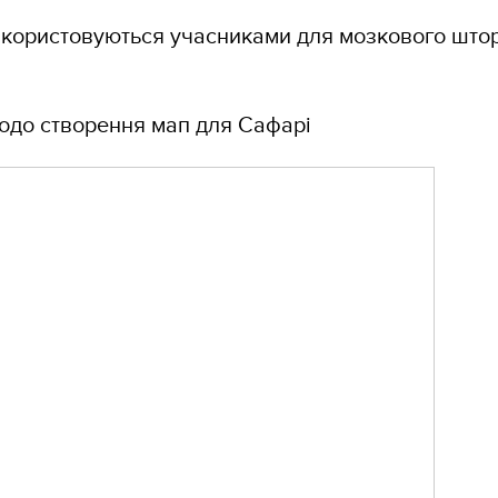
икористовуються учасниками для мозкового штор
 щодо створення мап для Сафарі