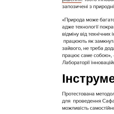
запозичені з природні
«Природа може багато
адже технології покра
відміну від технічних 
працюють як замкнута
зайвого, не треба дод
працює саме собою», 
Лабораторії інноваці
Інструме
Протестована методоло
для проведення Сафар
можливість самостійн