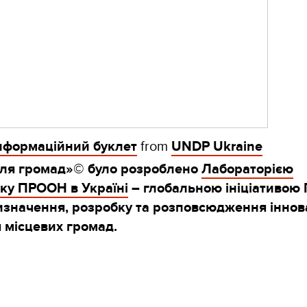
інформаційний буклет
from
UNDP Ukraine
для громад»© було розроблено
Лабораторією
тку ПРООН в Україні
– глобальною ініціативою
изначення, розробку та розповсюдження іннов
я місцевих громад.