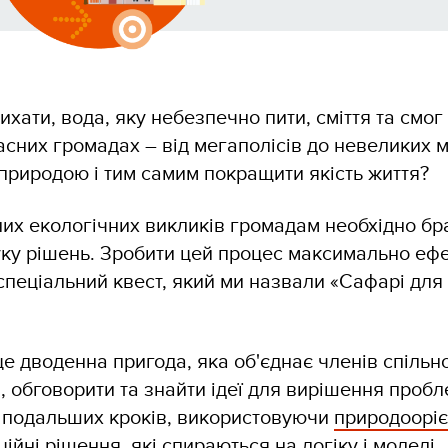
ихати, вода, яку небезпечно пити, сміття та смог
сних громадах – від мегаполісів до невеликих м
 природою і тим самим покращити якість життя?
их екологічних викликів громадам необхідно бр
уку рішень. Зробити цей процес максимально еф
спеціальний квест, який ми назвали «Сафарі для
е дводенна пригода, яка об'єднає членів спільн
, обговорити та знайти ідеї для вирішення проб
 подальших кроків, використовуючи
природооріє
ційні рішення, які спираються на логіку і моделі,