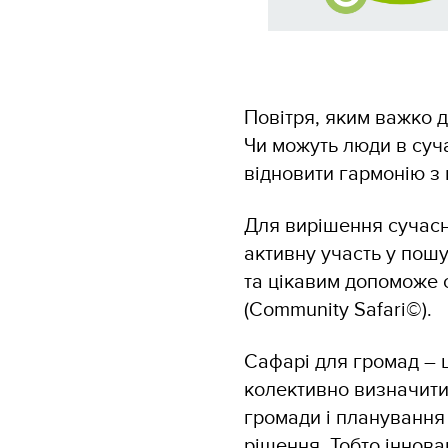
Повітря, яким важко д
Чи можуть люди в суча
відновити гармонію з
Для вирішення сучасн
активну участь у пош
та цікавим допоможе 
(Community Safari©).
Сафарі для громад – ц
колективно визначити
громади і планування
рішення
. Тобто іннова