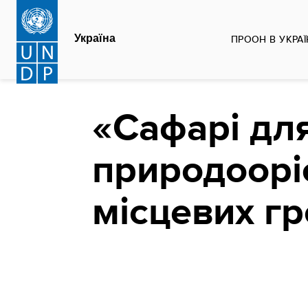
Перейти
до
Україна
ПРООН В УКРАЇ
основного
вмісту
«Сафарі для
природоорі
місцевих г