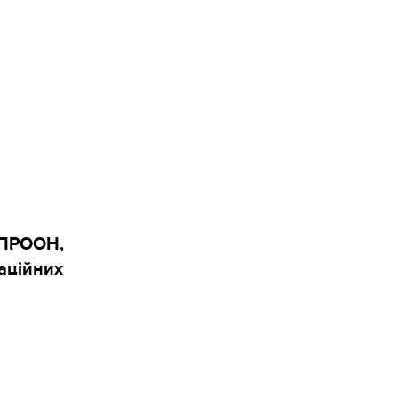
 ПРООН,
аційних