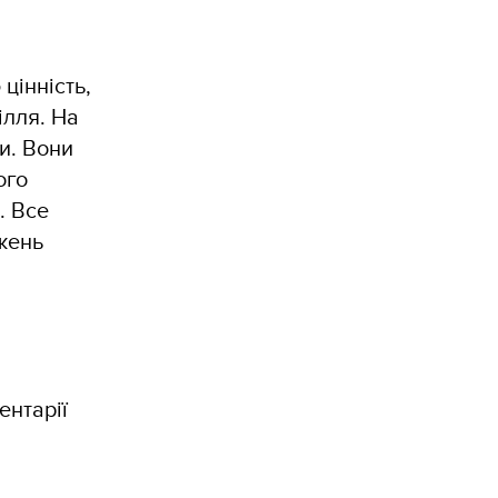
цінність,
ілля. На
ми. Вони
ого
. Все
жень
ентарії