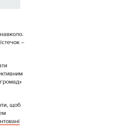
 навколо.
істечок –
ати
ективним
 громад»
оти, щоб
лем
нтовані