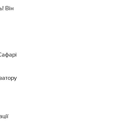
ь! Він
Сафарі
ізатору
ації