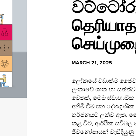
වට්ටෝරු
தெரியாத
செய்முற
MARCH 21, 2025
ලෝකයේ වඩාත්ම ජෛව විවි
ලංකාවේ ශාක හා සත්ත්ව 
වෙතත්, මෙම ස්වාභාවික 
අහිමි වීම සහ දේශගුණික
තර්ජනයට ලක්ව ඇත. ජෛ
කළ විට, ආර්ථික සවිබල 
ජීවනෝපායන් වැඩිදියුණු