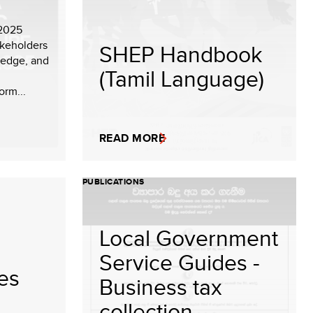
 2025
akeholders
SHEP Handbook
ledge, and
(Tamil Language)
orm...
READ MORE
PUBLICATIONS
Local Government
Service Guides -
ies
Business tax
collection