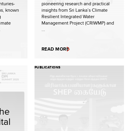
nturies-
pioneering research and practical
ems, known
insights from Sri Lanka’s Climate
g
Resilient Integrated Water
limate
Management Project (CRIWMP) and
.
...
READ MORE
PUBLICATIONS
the
tal