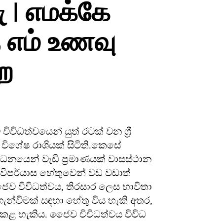
 | எமக்கே
 எம் உணவு
ை
ධත්වයෙන් යුත් රටක් වන ශ්‍රී
විශේෂ රාශියක් සිටිති.කෙසේ
ධනයෙන් වැඩි ප්‍රමාණයක් වාසස්ථාන
 විපර්යාස හේතුවෙන් වඩ වඩාත්
ව විවිධත්වය, තිරසාර ලෙස භාවිතා
ගැන්වීමක් සඳහා හේතු විය හැකි අතර,
 කළ හැකිය. ජෛව විවිධත්වය විවිධ