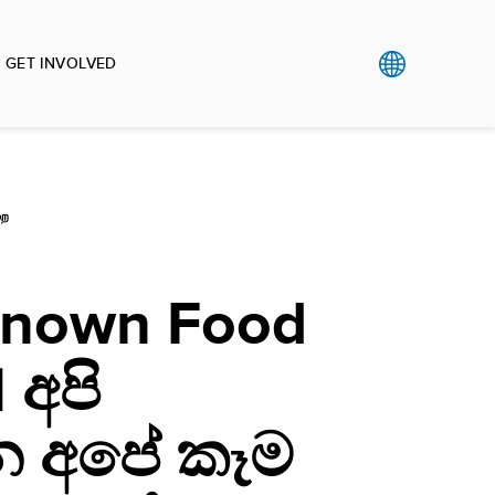
GET INVOLVED
றை
Known Food
 අපි
 අපේ කෑම