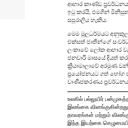
ආහාර කාණ්ඩ ප්‍රවර්ධනය
ඉටු කරයි, එමගින් මිනි
සපුරාලිය හැකිය.
මෙම මූලධර්මයට අනුකූල
එක්සත් ජාතීන්ගේ සංවර්
ලංකාවේ ලෝක ආහාර වැඩ
ජනවාරි මාසයේ දියත් ක
ක්‍රියාමාලාවේ අරමුණ වන්
ප්‍රයෝජනයට ගත් භෝග
වාණිජකරණය ප්‍රවර්ධනය 
உலகில் பல்லுயிர் பன்மு
இலங்கை விளங்குகின்றத
தாவரங்கள் மற்றும் விலங
இந்த இயற்கை செழுமையின