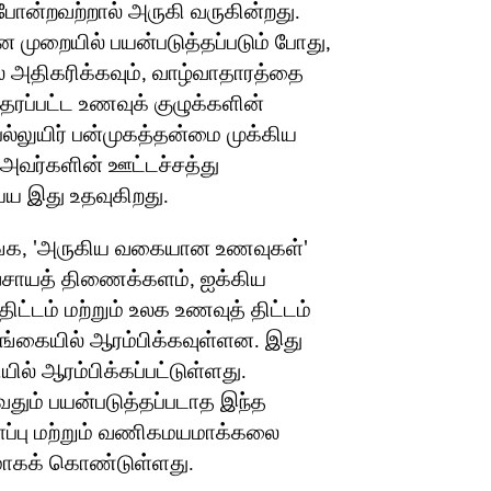
 போன்றவற்றால் அருகி வருகின்றது.
 முறையில் பயன்படுத்தப்படும் போது,
அதிகரிக்கவும், வாழ்வாதாரத்தை
பலதரப்பட்ட உணவுக் குழுக்களின்
பல்லுயிர் பன்முகத்தன்மை முக்கிய
் அவர்களின் ஊட்டச்சத்து
்ய இது உதவுகிறது.
ணங்க, 'அருகிய வகையான உணவுகள்'
ிவசாயத் திணைக்களம், ஐக்கிய
திட்டம் மற்றும் உலக உணவுத் திட்டம்
கையில் ஆரம்பிக்கவுள்ளன. இது
் ஆரம்பிக்கப்பட்டுள்ளது.
வதும் பயன்படுத்தப்படாத இந்த
ுகாப்பு மற்றும் வணிகமயமாக்கலை
மாகக் கொண்டுள்ளது.