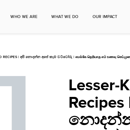
WHO WE ARE
WHAT WE DO
OUR IMPACT
ECIPES | අපි නොදන්න අපේ කෑම වට්ටෝරු | எமக்கே தெரியாத எம் உணவு செய்மு
Lesser-
Recipes |
නොදන්න