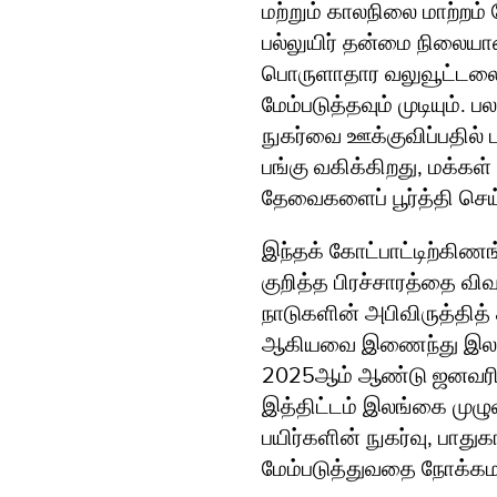
மற்றும் காலநிலை மாற்றம்
பல்லுயிர் தன்மை நிலையான
பொருளாதார வலுவூட்டலை 
மேம்படுத்தவும் முடியும். 
நுகர்வை ஊக்குவிப்பதில் 
பங்கு வகிக்கிறது, மக்கள
தேவைகளைப் பூர்த்தி செய
இந்தக் கோட்பாட்டிற்கி
குறித்த பிரச்சாரத்தை வ
நாடுகளின் அபிவிருத்தித் 
ஆகியவை இணைந்து இலங்
2025ஆம் ஆண்டு ஜனவரியில
இத்திட்டம் இலங்கை முழு
பயிர்களின் நுகர்வு, பாத
மேம்படுத்துவதை நோக்க