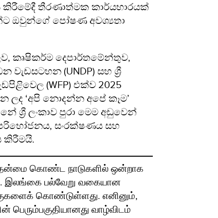
 කිරීමේදී තීරණාත්මක කාර්යභාරයක්
සුන්ට ඔවුන්ගේ පෝෂණ අවශ්‍යතා
ව, කෘෂිකර්ම දෙපාර්තමේන්තුව,
ධන වැඩසටහන (UNDP) සහ ශ්‍රී
පිළිවෙල (WFP) එක්ව 2025
රන ලද ‘අපි නොදන්න අපේ කෑම’
නේ ශ්‍රී ලංකාව පුරා මෙම අඩුවෙන්
 පරිභෝජනය, සංරක්ෂණය සහ
කිරීමයි.
கத்தன்மை கொண்ட நாடுகளில் ஒன்றாக
ு. இலங்கை பல்வேறு வகையான
்குகளைக் கொண்டுள்ளது. எனினும்,
் பெரும்பகுதியானது வாழ்விடம்