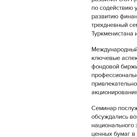
по содействию 
развитию финан
трехдневный се
Туркменистана 
Международный
ключевые аспек
фондовой биржи
профессиональн
привлекательно
акционирования
Семинар послуж
обсуждались во
национального 
ценных бумаг в 