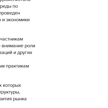
среды по
 проведен
 и экономики
частникам
е внимание роли
заций и других
ым практикам
х которых
труктуры,
вития рынка