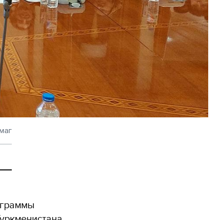
маг
ограммы
Туркменистана