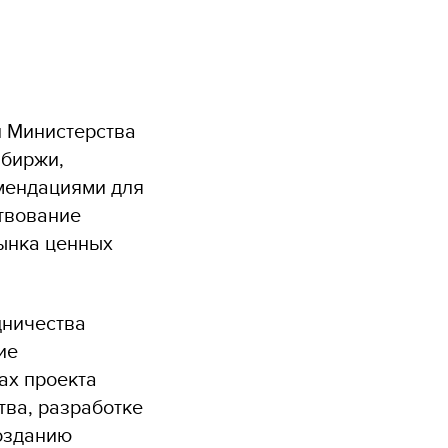
и Министерства
 биржи,
мендациями для
твование
рынка ценных
дничества
ие
ах проекта
ва, разработке
созданию