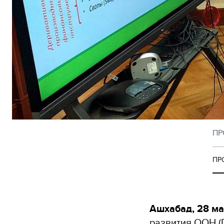
ПР
ПРО
Ашхабад, 28 ма
развития ООН (