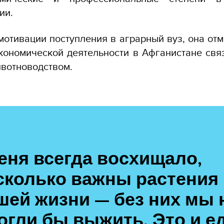
ии.
мотивации поступления в аграрный вуз, она отме
кономической деятельности в Афганистане свя
ивотноводством.
еня всегда восхищало,
сколько важны растения 
шей жизни — без них мы 
огли бы выжить. Это и ед