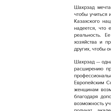
Шахрзад мечтае
чтобы учиться 
Казахского нац
надеется, что 
реальность. Е
хозяйства и п
других, чтобы о
Шахрзад — одна
расширению пр
профессионал
Европейским С
женщинам возмо
благодаря доп
возможность уч
получат акад