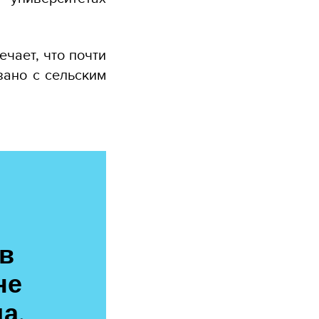
чает, что почти
зано с сельским
в
не
а,