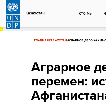
Перейти
к
Казахстан
КТО МЫ
основному
содержанию
ГЛАВНАЯ
КАЗАХСТАН
АГРАРНОЕ ДЕЛО КАК ИН
Аграрное д
перемен: и
Афганистан