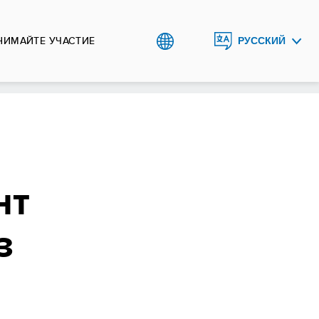
НИМАЙТЕ УЧАСТИЕ
РУССКИЙ
ENGLISH
ҚАЗАҚША
нт
з