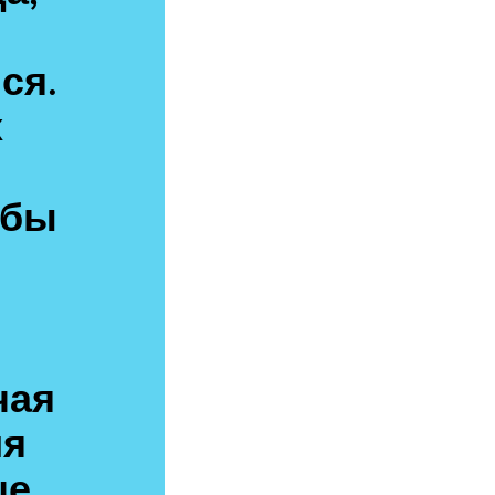
ся.
х
обы
чая
ия
ше