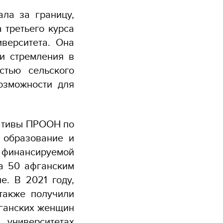
ала за границу,
 третьего курса
иверситета. Она
ои стремления в
стью сельского
озможности для
иативы ПРООН по
 образование и
финансируемой
а 50 афганским
е. В 2021 году,
также получили
фганских женщин
университетах