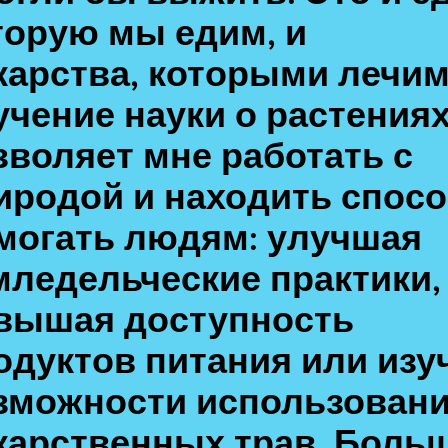
торую мы едим, и
карства, которыми лечим
учение науки о растения
зволяет мне работать с
иродой и находить спос
могать людям: улучшая
мледельческие практики,
вышая доступность
одуктов питания или изу
зможности использован
карственных трав. Боль