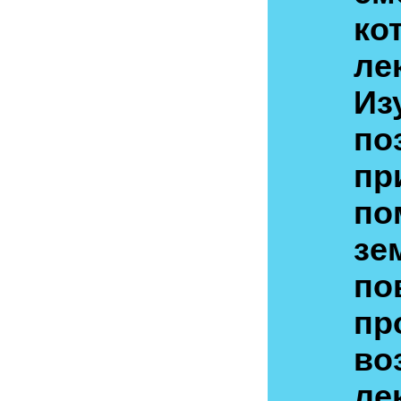
ко
ле
Из
по
пр
по
зе
по
пр
во
ле