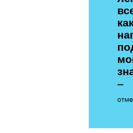
вс
ка
на
по
мо
зн
–
отме