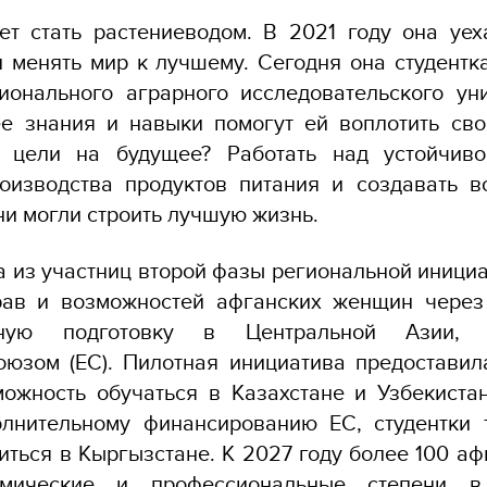
т стать растениеводом. В 2021 году она уех
и менять мир к лучшему. Сегодня она студентка
ионального аграрного исследовательского ун
ее знания и навыки помогут ей воплотить св
е цели на будущее? Работать над устойчиво
роизводства продуктов питания и создавать в
ни могли строить лучшую жизнь.
 из участниц второй фазы региональной иниц
ав и возможностей афганских женщин через
ьную подготовку в Центральной Азии, 
оюзом (ЕС). Пилотная инициатива предоставил
жность обучаться в Казахстане и Узбекистан
олнительному финансированию ЕС, студентки 
иться в Кыргызстане. К 2027 году более 100 а
емические и профессиональные степени в 