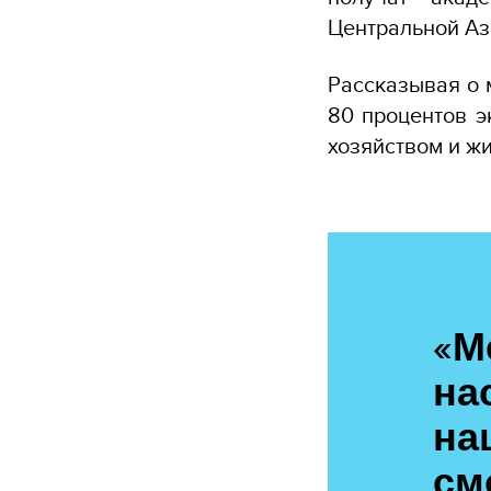
Центральной Аз
Рассказывая о 
80 процентов э
хозяйством и ж
«М
на
на
см