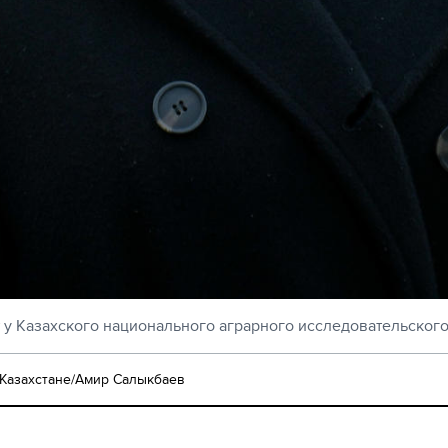
 у Казахского национального аграрного исследовательского
Казахстане/Амир Салыкбаев