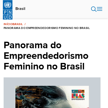
Passar
para
Brasil
o
conteúdo
principal
INÍCIO
BRASIL
PANORAMA DO EMPREENDEDORISMO FEMININO NO BRASIL
Panorama do
Empreendedorismo
Feminino no Brasil