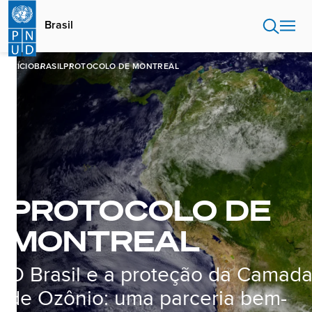
Passar
para
Brasil
o
conteúdo
principal
INÍCIO
BRASIL
PROTOCOLO DE MONTREAL
PROTOCOLO DE
MONTREAL
O Brasil e a proteção da Camad
de Ozônio: uma parceria bem-